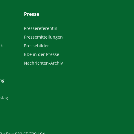
Presse
Pressereferentin
Pressemitteilungen
rk
Pressebilder
BDF in der Presse
Nachrichten-Archiv
ng
stag
2 • Fax: 030 65 700 104