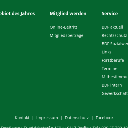
biet des Jahres
Mitglied werden
Service
Online-Beitritt
BDF aktuell
Mitgliedsbeiträge
Rechtsschutz
BDF Sozialwe
Links
Forstberufe
Termine
Mitbestimmu
BDF intern
Gewerkschaft
Kontakt
Impressum
Datenschutz
Facebook
orstleute • Friedrichstraße 169 • 10117 Berlin • Tel.: 030 65 700 10