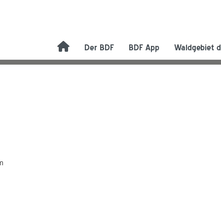
Der BDF
BDF App
Waldgebiet d
am