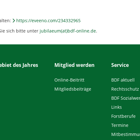
alten:
https://eveeno.com/234332965
ie sich bitte unter
jubilaeum(at)bdf-online.de
.
biet des Jahres
Mitglied werden
Service
Online-Beitritt
BDF aktuell
Mitgliedsbeiträge
Rechtsschutz
BDF Sozialwe
Links
Forstberufe
Termine
Mitbestimmu