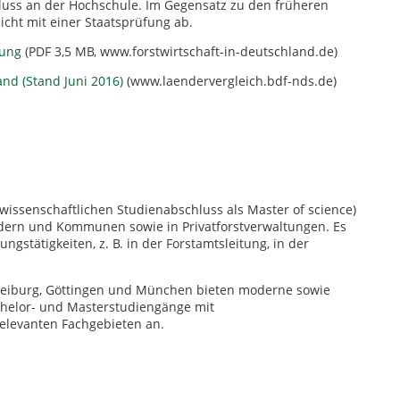
luss an der Hochschule. Im Gegensatz zu den früheren
cht mit einer Staatsprüfung ab.
dung
(PDF 3,5 MB, www.forstwirtschaft-in-deutschland.de)
nd (Stand Juni 2016)
(www.laendervergleich.bdf-nds.de)
twissenschaftlichen Studienabschluss als Master of science)
ndern und Kommunen sowie in Privatforstverwaltungen. Es
stätigkeiten, z. B. in der Forstamtsleitung, in der
 Freiburg, Göttingen und München bieten moderne sowie
chelor- und Masterstudiengänge mit
 relevanten Fachgebieten an.