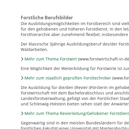
Forstliche Berufsbilder
Die Ausbildungsmöglichkeiten im Forstbereich sind vielf
für den gehobenen und höheren Forstdienst. In den let
Forsthierarchie aber zunehmend flexibel, insbesondere 
Der klassische 3jährige Ausbildungsberuf des/der Forstw
Waldarbeiten.
Mehr zum Thema Forstwirt
(www.forstwirtschaft-in-d
Eine Möglichkeit der Weiterbildung für Forstwirte ist zu
Mehr zum staatlich geprüften Forsttechniker
(www.for
Die Ausbildung für die/den (Revier-)FörsterIn im gehob
Forstwirtschaft mit dem Bachelorabschluss und anschlie
Landesforstverwaltung, gefolgt von der Forstlichen St
und Schleswig-Holstein bieten sehen statt der Anwärterz
Mehr zum Thema Revierleitung/Gehobener Forstdien
Gegenwärtig sind in den meisten Bundesländern für de
forstlichen Fakultät einer Universität mit Masterabschlu