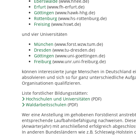
Eberswalde
(www.hnee.de)
Erfurt
(www.fh-erfurt.de)
Göttingen
(www.hawk-hhg.de)
Rottenburg
(www.hs-rottenburg.de)
Freising
(www.hswt.de)
und vier Universitäten
München
(www.forst.wzw.tum.de)
Dresden
(www.tu-dresden.de)
Göttingen
(www.uni-goettingen.de)
Freiburg
(www.unr.uni-freiburg.de)
können interessierte junge Menschen in Deutschland ei
absolvieren und sich so für ganz unterschiedliche Auf
Organisationen qualifizieren.
Liste forstlicher Bildungsstätten:
Hochschulen und Universitäten
(PDF)
Waldarbeitsschulen
(PDF)
Wer eine Anstellung im gehobenen Forstdienst anstrebt
entsprechende Laufbahnbefähigung nachweisen. Diese w
(Anwärterjahr) mit anschließend erfolgreich abgeschlo
In anderen Bundesländern wie z.B. Schleswig-Holstein