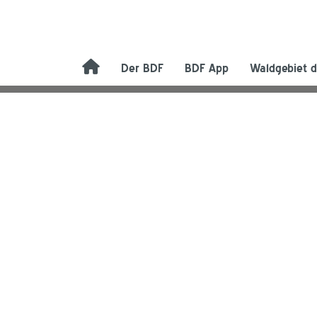
Der BDF
BDF App
Waldgebiet d