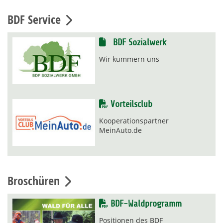
BDF Service
BDF Sozialwerk
Wir kümmern uns
Vorteilsclub
Kooperationspartner
MeinAuto.de
Broschüren
BDF-Waldprogramm
Positionen des BDF