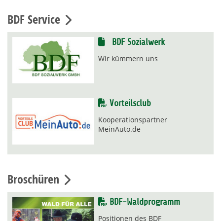
BDF Service
BDF Sozialwerk
Wir kümmern uns
Vorteilsclub
Kooperationspartner
MeinAuto.de
Broschüren
BDF-Waldprogramm
Positionen des BDF