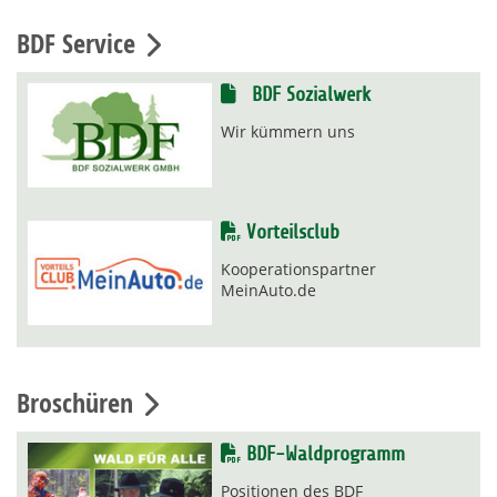
BDF Service
BDF Sozialwerk
Wir kümmern uns
Vorteilsclub
Kooperationspartner
MeinAuto.de
Broschüren
BDF-Waldprogramm
Positionen des BDF