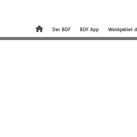
Der BDF
BDF App
Waldgebiet d