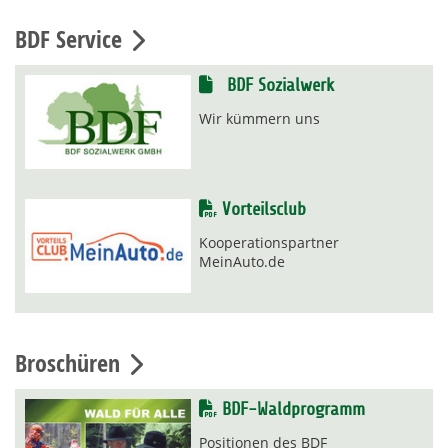
BDF Service
BDF Sozialwerk
Wir kümmern uns
Vorteilsclub
Kooperationspartner
MeinAuto.de
Broschüren
BDF-Waldprogramm
Positionen des BDF