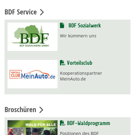
BDF Service
BDF Sozialwerk
Wir kümmern uns
Vorteilsclub
Kooperationspartner
MeinAuto.de
Broschüren
BDF-Waldprogramm
Positionen des BDF