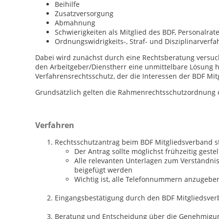
Beihilfe
Zusatzversorgung
Abmahnung
Schwierigkeiten als Mitglied des BDF, Personalrate
Ordnungswidrigkeits-, Straf- und Disziplinarverfa
Dabei wird zunächst durch eine Rechtsberatung versuch
den Arbeitgeber/Dienstherr eine unmittelbare Lösung her
Verfahrensrechtsschutz, der die Interessen der BDF Mitg
Grundsätzlich gelten die Rahmenrechtsschutzordnung 
Verfahren
Rechtsschutzantrag beim BDF Mitgliedsverband st
Der Antrag sollte möglichst frühzeitig gest
Alle relevanten Unterlagen zum Verständnis 
beigefügt werden
Wichtig ist, alle Telefonnummern anzugeben,
Eingangsbestätigung durch den BDF Mitgliedsve
Beratung und Entscheidung über die Genehmigu