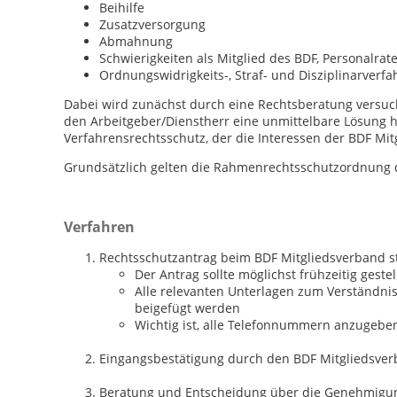
Beihilfe
Zusatzversorgung
Abmahnung
Schwierigkeiten als Mitglied des BDF, Personalrate
Ordnungswidrigkeits-, Straf- und Disziplinarverfa
Dabei wird zunächst durch eine Rechtsberatung versuch
den Arbeitgeber/Dienstherr eine unmittelbare Lösung her
Verfahrensrechtsschutz, der die Interessen der BDF Mitg
Grundsätzlich gelten die Rahmenrechtsschutzordnung 
Verfahren
Rechtsschutzantrag beim BDF Mitgliedsverband st
Der Antrag sollte möglichst frühzeitig gest
Alle relevanten Unterlagen zum Verständnis 
beigefügt werden
Wichtig ist, alle Telefonnummern anzugeben,
Eingangsbestätigung durch den BDF Mitgliedsve
Beratung und Entscheidung über die Genehmigu