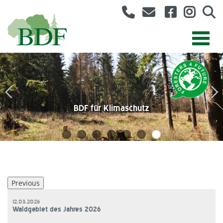
AK Forstliche Umweltbildung
Angestelltenvertretung
BDF für Klimaschutz
Forstwirtvertretung
Berufsbilder
BDF-Jugend
Bund Deutscher Forstleute
Previous
12.03.2026
Waldgebiet des Jahres 2026