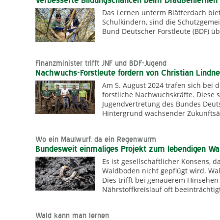
Verbesserte Bildungschancen beim Draußenlernen
Das Lernen unterm Blätterdach bie
Schulkindern, sind die Schutzgeme
Bund Deutscher Forstleute (BDF) üb
Finanzminister trifft JNF und BDF-Jugend
Nachwuchs-Forstleute fordern von Christian Lindn
Am 5. August 2024 trafen sich bei 
forstliche Nachwuchskräfte. Diese s
Jugendvertretung des Bundes Deutsc
Hintergrund wachsender Zukunftsän
Wo ein Maulwurf, da ein Regenwurm
Bundesweit einmaliges Projekt zum lebendigen Wa
Es ist gesellschaftlicher Konsens,
Waldboden nicht gepflügt wird. Wald 
Dies trifft bei genauerem Hinsehen
Nährstoffkreislauf oft beeinträcht
Wald kann man lernen