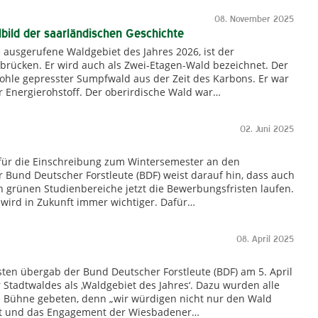
08. November 2025
bild der saarländischen Geschichte
ausgerufene Waldgebiet des Jahres 2026, ist der
brücken. Er wird auch als Zwei-Etagen-Wald bezeichnet. Der
nkohle gepresster Sumpfwald aus der Zeit des Karbons. Er war
er Energierohstoff. Der oberirdische Wald war…
02. Juni 2025
 für die Einschreibung zum Wintersemester an den
 Bund Deutscher Forstleute (BDF) weist darauf hin, dass auch
n grünen Studienbereiche jetzt die Bewerbungsfristen laufen.
ird in Zukunft immer wichtiger. Dafür…
08. April 2025
ten übergab der Bund Deutscher Forstleute (BDF) am 5. April
tadtwaldes als ‚Waldgebiet des Jahres‘. Dazu wurden alle
ie Bühne gebeten, denn „wir würdigen nicht nur den Wald
aft und das Engagement der Wiesbadener…