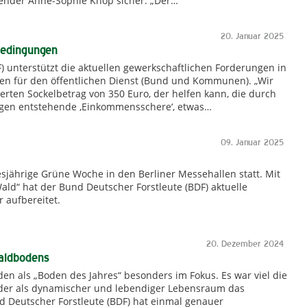
zender Anne-Sophie Knop sicher. „Der…
20. Januar 2025
sbedingungen
) unterstützt die aktuellen gewerkschaftlichen Forderungen in
n für den öffentlichen Dienst (Bund und Kommunen). „Wir
rten Sockelbetrag von 350 Euro, der helfen kann, die durch
gen entstehende ‚Einkommensschere‘, etwas…
09. Januar 2025
iesjährige Grüne Woche in den Berliner Messehallen statt. Mit
d“ hat der Bund Deutscher Forstleute (BDF) aktuelle
 aufbereitet.
20. Dezember 2024
Waldbodens
en als „Boden des Jahres“ besonders im Fokus. Es war viel die
er als dynamischer und lebendiger Lebensraum das
d Deutscher Forstleute (BDF) hat einmal genauer