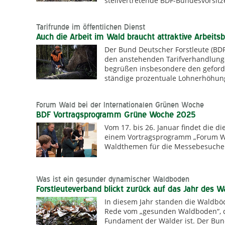
stellvertretende BDF-Bundesvorsit
Tarifrunde im öffentlichen Dienst
Auch die Arbeit im Wald braucht attraktive Arbeit
Der Bund Deutscher Forstleute (BDF
den anstehenden Tarifverhandlunge
begrüßen insbesondere den geforde
ständige prozentuale Lohnerhöhun
Forum Wald bei der Internationalen Grünen Woche
BDF Vortragsprogramm Grüne Woche 2025
Vom 17. bis 26. Januar findet die d
einem Vortragsprogramm „Forum Wal
Waldthemen für die Messebesucher
Was ist ein gesunder dynamischer Waldboden
Forstleuteverband blickt zurück auf das Jahr des 
In diesem Jahr standen die Waldböd
Rede vom „gesunden Waldboden“, d
Fundament der Wälder ist. Der Bun