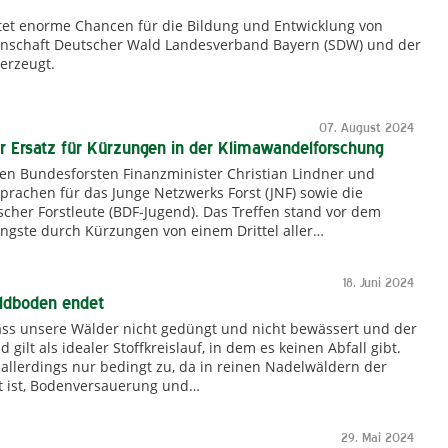
tet enorme Chancen für die Bildung und Entwicklung von
inschaft Deutscher Wald Landesverband Bayern (SDW) und der
erzeugt.
07. August 2024
er Ersatz für Kürzungen in der Klimawandelforschung
den Bundesforsten Finanzminister Christian Lindner und
prachen für das Junge Netzwerks Forst (JNF) sowie die
her Forstleute (BDF-Jugend). Das Treffen stand vor dem
gste durch Kürzungen von einem Drittel aller…
18. Juni 2024
ldboden endet
 dass unsere Wälder nicht gedüngt und nicht bewässert und der
gilt als idealer Stoffkreislauf, in dem es keinen Abfall gibt.
 allerdings nur bedingt zu, da in reinen Nadelwäldern der
igt ist, Bodenversauerung und…
29. Mai 2024