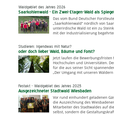
Waldgebiet des Jahres 2026
Saarkohlenwald - Ein Zwei-Etagen-Wald als Spiegel
Das vom Bund Deutscher Forstleute 
„Saarkohlenwald“ nördlich von Saar
unterirdische Wald ist ein zu Stei
mit der Industrialisierung begehrt
Studieren: Irgendwas mit Natur?
oder doch lieber Wald, Bäume und Forst?
Jetzt laufen die Bewerbungsfristen
Hochschulen und Universitäten. Der
für die aus seiner Sicht spannende
„Der Umgang mit unseren Wäldern w
Festakt - Waldgebiet des Jahres 2025
Ausgezeichneter Stadtwald Wiesbaden
Vor rund einhundert geladenen Gäs
die Auszeichnung des Wiesbadener S
Mitarbeiter des Stadtwaldes auf d
selbst, sondern die Gestaltungskr