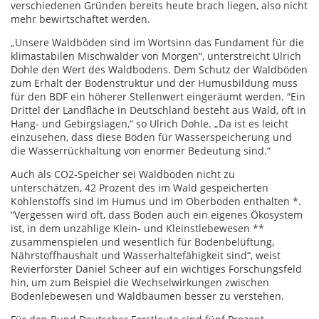
verschiedenen Gründen bereits heute brach liegen, also nicht
mehr bewirtschaftet werden.
„Unsere Waldböden sind im Wortsinn das Fundament für die
klimastabilen Mischwälder von Morgen“, unterstreicht Ulrich
Dohle den Wert des Waldbodens. Dem Schutz der Waldböden
zum Erhalt der Bodenstruktur und der Humusbildung muss
für den BDF ein höherer Stellenwert eingeräumt werden. “Ein
Drittel der Landfläche in Deutschland besteht aus Wald, oft in
Hang- und Gebirgslagen,“ so Ulrich Dohle. „Da ist es leicht
einzusehen, dass diese Böden für Wasserspeicherung und
die Wasserrückhaltung von enormer Bedeutung sind.“
Auch als CO2-Speicher sei Waldboden nicht zu
unterschätzen, 42 Prozent des im Wald gespeicherten
Kohlenstoffs sind im Humus und im Oberboden enthalten *.
“Vergessen wird oft, dass Boden auch ein eigenes Ökosystem
ist, in dem unzählige Klein- und Kleinstlebewesen **
zusammenspielen und wesentlich für Bodenbelüftung,
Nährstoffhaushalt und Wasserhaltefähigkeit sind“, weist
Revierförster Daniel Scheer auf ein wichtiges Forschungsfeld
hin, um zum Beispiel die Wechselwirkungen zwischen
Bodenlebewesen und Waldbäumen besser zu verstehen.