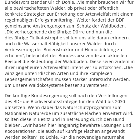
Bundesvorsitzender Ulrich Dohle. „Vielmehr brauchen wir für
alle bewirtschafteten Wälder, ob privat oder öffentlich,
konkrete Strategien zur Erhöhung der Artenvielfalt mit einem
regelmäßigen Erfolgsmonitoring.“ Weiter fordert der BDF
gemeinsame Anstrengungen zum Schutz der Waldböden.
„Die vorhergehende dreijährige Dürre und nun die
diesjährige Flutkatastrophe sollten uns alle daran erinnern,
auch die Wasserhaltefähigkeit unserer Wälder durch
Verbesserung der Bodenstruktur und Humusbildung zu
erhöhen“, beleuchtet der Bundesvorsitzende am aktuellen
Beispiel die Bedeutung der Waldböden. Diese seien zudem in
ihrer ungeheuren Artenvielfalt intensiver zu erforschen. „Die
winzigen unterirdischen Arten und ihre komplexen
Lebensgemeinschaften müssen stärker untersucht werden,
um unsere Waldökosysteme besser zu verstehen.“
Die künftige Bundesregierung soll nach den Vorstellungen
des BDF die Biodiversitätsstrategie für den Wald bis 2030
umsetzen. Wenn dabei das Naturschutzprogramm zum
Nationalen Naturerbe um zusätzliche Flächen erweitert wird,
sollten diese in Besitz und in Betreuung durch den Bund
bleiben. „Wir haben hier langjährig bewährte Lösungen und
Kooperationen, die auch auf künftige Flächen angewandt
werden sollten“, so Dohle. Für die notwendige naturnahe