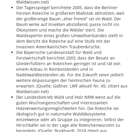
Waldwissen.net)
Der Tagesspiegel berichtete 2005, dass die Berliner
Forsten Roteiche in größerem Maßstab abholzten, weil
der großkronige Baum „eher fremd“ sei im Wald. Der
Baum wirke auf Insekten abstoßend, passe nicht ins
Ökosystem und mache die Wälder steril. Die
Waldexpertin eines großen Umweltverbandes stellt in
dem Bericht die Roteiche auf eine Stufe mit der
invasiven Amerikanischen Traubenkirsche.
Die Bayerische Landesanstalt für Wald und
Forstwirtschaft berichtet 2003, dass der Besatz an
Gliederfüßlern an Roteichen geringer ist und rät von
einem Anbau in Reinbeständen und in
Nadelwaldbeständen ab. Für die Zukunft seien jedoch
weitere Anpassungen der heimischen Fauna zu
erwarten. (Quelle: Goßner, LWF aktuell Nr. 45; zitiert aus
Waldwissen.net)
Der Landesbetrieb Wald und Holz NRW weist auf die
guten Wuchseigenschaften und interessanten
Holzverwertungsmöglichkeiten hin. Die Roteiche sei
ökologisch gut in naturnahe Waldökosysteme
einzelweise oder als Gruppe zu integrieren. Selbst der
Hirschkäfer sei in der Lage alte Roteichenwurzeln zu
besiedeln. (Quelle: Burkhardt, 2018 zitiert aus