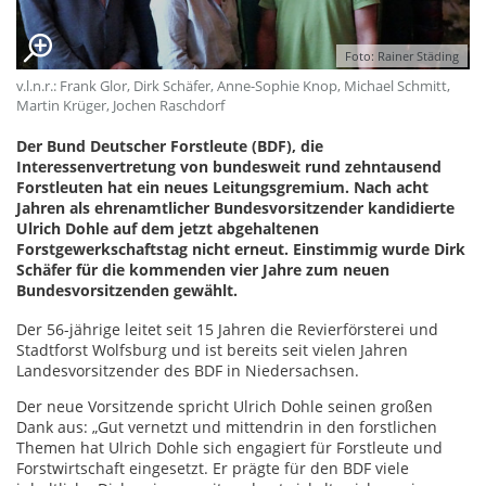
Foto: Rainer Städing
v.l.n.r.: Frank Glor, Dirk Schäfer, Anne-Sophie Knop, Michael Schmitt,
Martin Krüger, Jochen Raschdorf
Der Bund Deutscher Forstleute (BDF), die
Interessenvertretung von bundesweit rund zehntausend
Forstleuten hat ein neues Leitungsgremium. Nach acht
Jahren als ehrenamtlicher Bundesvorsitzender kandidierte
Ulrich Dohle auf dem jetzt abgehaltenen
Forstgewerkschaftstag nicht erneut. Einstimmig wurde Dirk
Schäfer für die kommenden vier Jahre zum neuen
Bundesvorsitzenden gewählt.
Der 56-jährige leitet seit 15 Jahren die Revierförsterei und
Stadtforst Wolfsburg und ist bereits seit vielen Jahren
Landesvorsitzender des BDF in Niedersachsen.
Der neue Vorsitzende spricht Ulrich Dohle seinen großen
Dank aus: „Gut vernetzt und mittendrin in den forstlichen
Themen hat Ulrich Dohle sich engagiert für Forstleute und
Forstwirtschaft eingesetzt. Er prägte für den BDF viele