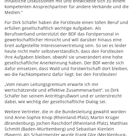
inhaltliche Diskussionen mit und entwickelte sich zu einem
kompetenten Ansprechpartner für andere Verbände und die
Medien.“
Für Dirk Schäfer haben die Forstleute einen tollen Beruf und
erfüllen gesellschaftlich wichtige Aufgaben. Als
Berufsverband unterstützt der BDF das Forstpersonal in
gewerkschaftlicher Hinsicht und will darüber hinaus eine
breit aufgestellte Interessenvertretung sein. So sei es leider
heute nicht mehr selbstverständlich, dass den Forstleuten
ihre Aufgaben bleiben, obwohl sie unverändert eine hohe
gesellschaftliche Anerkennung haben. Der BDF werde sich
dafür einsetzen, dass Wald und Forstwirtschaft dort bleiben,
wo die Fachkompetenz dafür liegt: bei den Forstleuten!
„Vom neuen Leitungsgremium erwarte ich mir
wertschätzende und effektive Zusammenarbeit“, so Dirk
Schäfer bei seinem Antrittsgrußwort und er unterstreicht
dabei, wie wichtig der gesellschaftliche Dialog sei.
Weitere Vertreter, die in die Bundesleitung gewählt worden
sind Anne-Sophie Knop (Rheinland-Pfalz), Martin Krüger
(Brandenburg), Jochen Raschdorf (Rheinland-Pfalz), Matthias
Schmitt (Baden-Württemberg) und Sebastian Kienlein
(Bayern). Als Schatzmeister wurde Frank Glor (Mecklenburg-