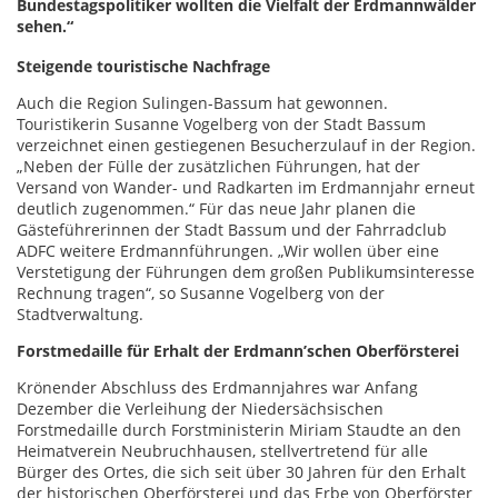
Bundestagspolitiker wollten die Vielfalt der Erdmannwälder
sehen.“
Steigende touristische Nachfrage
Auch die Region Sulingen-Bassum hat gewonnen.
Touristikerin Susanne Vogelberg von der Stadt Bassum
verzeichnet einen gestiegenen Besucherzulauf in der Region.
„Neben der Fülle der zusätzlichen Führungen, hat der
Versand von Wander- und Radkarten im Erdmannjahr erneut
deutlich zugenommen.“ Für das neue Jahr planen die
Gästeführerinnen der Stadt Bassum und der Fahrradclub
ADFC weitere Erdmannführungen. „Wir wollen über eine
Verstetigung der Führungen dem großen Publikumsinteresse
Rechnung tragen“, so Susanne Vogelberg von der
Stadtverwaltung.
Forstmedaille für Erhalt der Erdmann’schen Oberförsterei
Krönender Abschluss des Erdmannjahres war Anfang
Dezember die Verleihung der Niedersächsischen
Forstmedaille durch Forstministerin Miriam Staudte an den
Heimatverein Neubruchhausen, stellvertretend für alle
Bürger des Ortes, die sich seit über 30 Jahren für den Erhalt
der historischen Oberförsterei und das Erbe von Oberförster