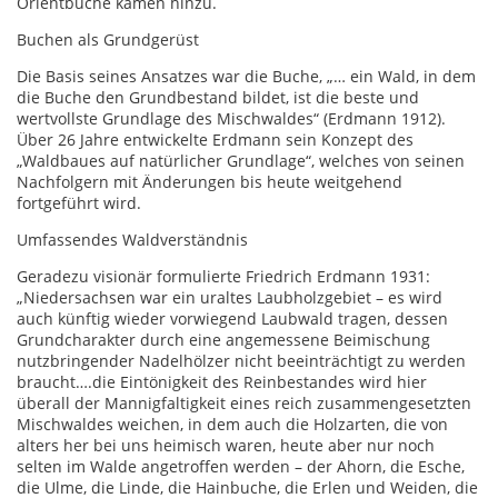
Orientbuche kamen hinzu.
Buchen als Grundgerüst
Die Basis seines Ansatzes war die Buche, „… ein Wald, in dem
die Buche den Grundbestand bildet, ist die beste und
wertvollste Grundlage des Mischwaldes“ (Erdmann 1912).
Über 26 Jahre entwickelte Erdmann sein Konzept des
„Waldbaues auf natürlicher Grundlage“, welches von seinen
Nachfolgern mit Änderungen bis heute weitgehend
fortgeführt wird.
Umfassendes Waldverständnis
Geradezu visionär formulierte Friedrich Erdmann 1931:
„Niedersachsen war ein uraltes Laubholzgebiet – es wird
auch künftig wieder vorwiegend Laubwald tragen, dessen
Grundcharakter durch eine angemessene Beimischung
nutzbringender Nadelhölzer nicht beeinträchtigt zu werden
braucht….die Eintönigkeit des Reinbestandes wird hier
überall der Mannigfaltigkeit eines reich zusammengesetzten
Mischwaldes weichen, in dem auch die Holzarten, die von
alters her bei uns heimisch waren, heute aber nur noch
selten im Walde angetroffen werden – der Ahorn, die Esche,
die Ulme, die Linde, die Hainbuche, die Erlen und Weiden, die