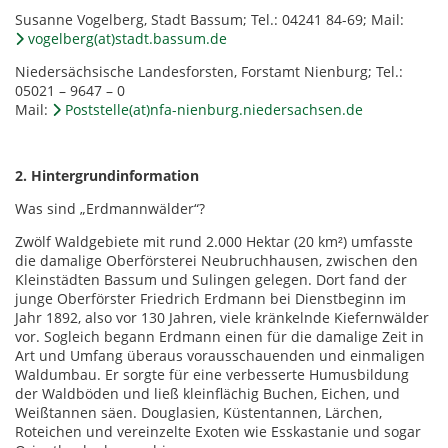
Susanne Vogelberg, Stadt Bassum; Tel.: 04241 84-69; Mail:
vogelberg(at)stadt.bassum.de
Niedersächsische Landesforsten, Forstamt Nienburg; Tel.:
05021 – 9647 – 0
Mail:
Poststelle(at)nfa-nienburg.niedersachsen.de
2. Hintergrundinformation
Was sind „Erdmannwälder“?
Zwölf Waldgebiete mit rund 2.000 Hektar (20 km²) umfasste
die damalige Oberförsterei Neubruchhausen, zwischen den
Kleinstädten Bassum und Sulingen gelegen. Dort fand der
junge Oberförster Friedrich Erdmann bei Dienstbeginn im
Jahr 1892, also vor 130 Jahren, viele kränkelnde Kiefernwälder
vor. Sogleich begann Erdmann einen für die damalige Zeit in
Art und Umfang überaus vorausschauenden und einmaligen
Waldumbau. Er sorgte für eine verbesserte Humusbildung
der Waldböden und ließ kleinflächig Buchen, Eichen, und
Weißtannen säen. Douglasien, Küstentannen, Lärchen,
Roteichen und vereinzelte Exoten wie Esskastanie und sogar