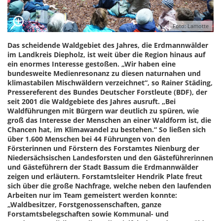
Foto: Lamotte
Das scheidende Waldgebiet des Jahres, die Erdmannwälder
im Landkreis Diepholz, ist weit über die Region hinaus auf
ein enormes Interesse gestoßen. „Wir haben eine
bundesweite Medienresonanz zu diesen naturnahen und
klimastabilen Mischwäldern verzeichnet“, so Rainer Städing,
Pressereferent des Bundes Deutscher Forstleute (BDF), der
seit 2001 die Waldgebiete des Jahres ausruft. „Bei
Waldführungen mit Bürgern war deutlich zu spüren, wie
groß das Interesse der Menschen an einer Waldform ist, die
Chancen hat, im Klimawandel zu bestehen.“ So ließen sich
über 1.600 Menschen bei 44 Führungen von den
Försterinnen und Förstern des Forstamtes Nienburg der
Niedersächsischen Landesforsten und den Gästeführerinnen
und Gästeführern der Stadt Bassum die Erdmannwälder
zeigen und erläutern. Forstamtsleiter Hendrik Plate freut
sich über die große Nachfrage, welche neben den laufenden
Arbeiten nur im Team gemeistert werden konnte:
„Waldbesitzer, Forstgenossenschaften, ganze
Forstamtsbelegschaften sowie Kommunal- und