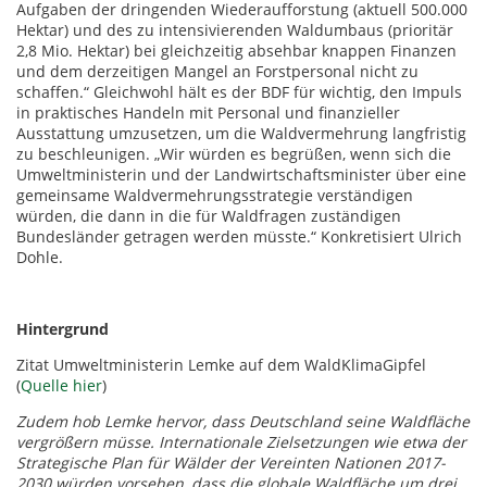
Aufgaben der dringenden Wiederaufforstung (aktuell 500.000
Hektar) und des zu intensivierenden Waldumbaus (prioritär
2,8 Mio. Hektar) bei gleichzeitig absehbar knappen Finanzen
und dem derzeitigen Mangel an Forstpersonal nicht zu
schaffen.“ Gleichwohl hält es der BDF für wichtig, den Impuls
in praktisches Handeln mit Personal und finanzieller
Ausstattung umzusetzen, um die Waldvermehrung langfristig
zu beschleunigen. „Wir würden es begrüßen, wenn sich die
Umweltministerin und der Landwirtschaftsminister über eine
gemeinsame Waldvermehrungsstrategie verständigen
würden, die dann in die für Waldfragen zuständigen
Bundesländer getragen werden müsste.“ Konkretisiert Ulrich
Dohle.
Hintergrund
Zitat Umweltministerin Lemke auf dem WaldKlimaGipfel
(
Quelle hier
)
Zudem hob Lemke hervor, dass Deutschland seine Waldfläche
vergrößern müsse. Internationale Zielsetzungen wie etwa der
Strategische Plan für Wälder der Vereinten Nationen 2017-
2030 würden vorsehen, dass die globale Waldfläche um drei