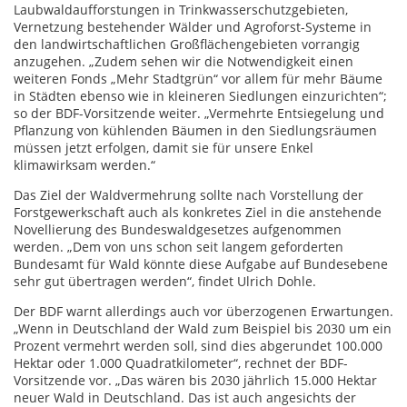
Laubwaldaufforstungen in Trinkwasserschutzgebieten,
Vernetzung bestehender Wälder und Agroforst-Systeme in
den landwirtschaftlichen Großflächengebieten vorrangig
anzugehen. „Zudem sehen wir die Notwendigkeit einen
weiteren Fonds „Mehr Stadtgrün“ vor allem für mehr Bäume
in Städten ebenso wie in kleineren Siedlungen einzurichten“;
so der BDF-Vorsitzende weiter. „Vermehrte Entsiegelung und
Pflanzung von kühlenden Bäumen in den Siedlungsräumen
müssen jetzt erfolgen, damit sie für unsere Enkel
klimawirksam werden.“
Das Ziel der Waldvermehrung sollte nach Vorstellung der
Forstgewerkschaft auch als konkretes Ziel in die anstehende
Novellierung des Bundeswaldgesetzes aufgenommen
werden. „Dem von uns schon seit langem geforderten
Bundesamt für Wald könnte diese Aufgabe auf Bundesebene
sehr gut übertragen werden“, findet Ulrich Dohle.
Der BDF warnt allerdings auch vor überzogenen Erwartungen.
„Wenn in Deutschland der Wald zum Beispiel bis 2030 um ein
Prozent vermehrt werden soll, sind dies abgerundet 100.000
Hektar oder 1.000 Quadratkilometer“, rechnet der BDF-
Vorsitzende vor. „Das wären bis 2030 jährlich 15.000 Hektar
neuer Wald in Deutschland. Das ist auch angesichts der