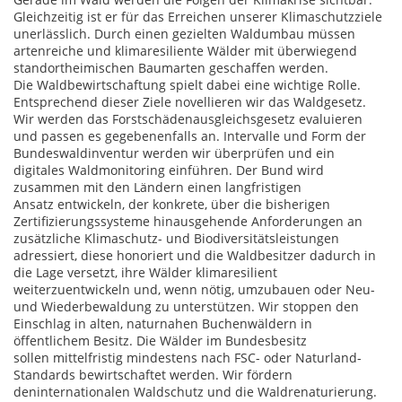
Gleichzeitig ist er für das Erreichen unserer Klimaschutzziele
unerlässlich. Durch einen gezielten Waldumbau müssen
artenreiche und klimaresiliente Wälder mit überwiegend
standortheimischen Baumarten geschaffen werden.
Die Waldbewirtschaftung spielt dabei eine wichtige Rolle.
Entsprechend dieser Ziele novellieren wir das Waldgesetz.
Wir werden das Forstschädenausgleichsgesetz evaluieren
und passen es gegebenenfalls an. Intervalle und Form der
Bundeswaldinventur werden wir überprüfen und ein
digitales Waldmonitoring einführen. Der Bund wird
zusammen mit den Ländern einen langfristigen
Ansatz entwickeln, der konkrete, über die bisherigen
Zertifizierungssysteme hinausgehende Anforderungen an
zusätzliche Klimaschutz- und Biodiversitätsleistungen
adressiert, diese honoriert und die Waldbesitzer dadurch in
die Lage versetzt, ihre Wälder klimaresilient
weiterzuentwickeln und, wenn nötig, umzubauen oder Neu-
und Wiederbewaldung zu unterstützen. Wir stoppen den
Einschlag in alten, naturnahen Buchenwäldern in
öffentlichem Besitz. Die Wälder im Bundesbesitz
sollen mittelfristig mindestens nach FSC- oder Naturland-
Standards bewirtschaftet werden. Wir fördern
deninternationalen Waldschutz und die Waldrenaturierung.