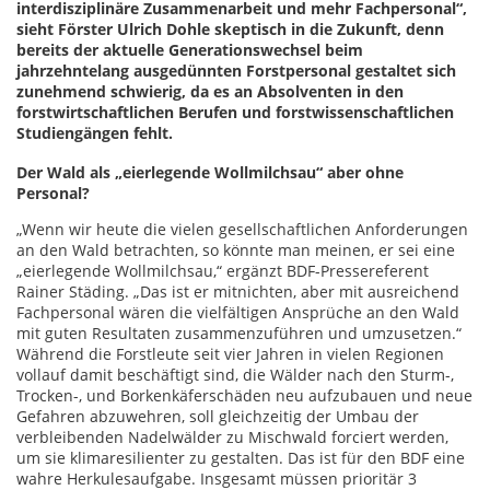
interdisziplinäre Zusammenarbeit und mehr Fachpersonal“,
sieht Förster Ulrich Dohle skeptisch in die Zukunft, denn
bereits der aktuelle Generationswechsel beim
jahrzehntelang ausgedünnten Forstpersonal gestaltet sich
zunehmend schwierig, da es an Absolventen in den
forstwirtschaftlichen Berufen und forstwissenschaftlichen
Studiengängen fehlt.
Der Wald als „eierlegende Wollmilchsau“ aber ohne
Personal?
„Wenn wir heute die vielen gesellschaftlichen Anforderungen
an den Wald betrachten, so könnte man meinen, er sei eine
„eierlegende Wollmilchsau,“ ergänzt BDF-Pressereferent
Rainer Städing. „Das ist er mitnichten, aber mit ausreichend
Fachpersonal wären die vielfältigen Ansprüche an den Wald
mit guten Resultaten zusammenzuführen und umzusetzen.“
Während die Forstleute seit vier Jahren in vielen Regionen
vollauf damit beschäftigt sind, die Wälder nach den Sturm-,
Trocken-, und Borkenkäferschäden neu aufzubauen und neue
Gefahren abzuwehren, soll gleichzeitig der Umbau der
verbleibenden Nadelwälder zu Mischwald forciert werden,
um sie klimaresilienter zu gestalten. Das ist für den BDF eine
wahre Herkulesaufgabe. Insgesamt müssen prioritär 3