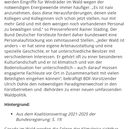
werden Eingriffe für Windräder im Wald wegen der
notwendigen Energiewende immer häufiger. „Es ist naiv
anzunehmen, dass diese Herausforderungen, denen viele
Kollegen und Kolleginnen sich schon jetzt stellen, nur mit
mehr Geld und mit dem wenigen noch vorhandenen Personal
zu bewältigen sind,“ so Pressereferent Rainer Städing. Der
Bund Deutscher Forstleute fordert daher bundesweit eine
Personalaufstockung von zehntausend Stellen. „Jeder Wald ist
anders – er hat seine eigene Artenausstattung und eine
spezielle Geschichte, er hat unterschiedliche Besitzer mit
verschiedenen Interessen. Er gehört oft zu einer besonderen
Kulturlandschaft und er ist klimatisch und von der
Bodensituation her unterschiedlich – auch darauf müssen
engagierte Fachleute vor Ort in Zusammenarbeit mit vielen
Beteiligten eingehen können“, bekräftigt BDF-Vorsitzender
Ulrich Dohle den notwendigen Paradigmenwechsel in den
Forstbetrieben und -Behörden zu einer neuen umfassenden
Waldpolitik.
Hintergrund:
Aus dem Koalitionsvertrag 2021-2025 der
Bundesregierung; S. 19:
Gerade im Wald werden die Folgen der Klimakrise sichtbar.