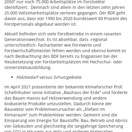
2050“ nur noch 75.000 Arbeitsplätze im Forstsektor
identifiziert. Demnach sind allein in den letzten zehn Jahren
25.000 Vollzeitarbeitsplätze verloren gegangen. Der BDF geht
davon aus, dass von 1990 bis 2020 bundesweit 60 Prozent des
Forstpersonals abgebaut worden ist.
Aktuell befinden sich viele Forstbetriebe in einem rasanten
Generationswechsel. Es ist absehbar, dass -regional
unterschiedlich- Facharbeiter wie Forstwirte und
Forstwirtschaftsmeister fehlen werden und ebenso kommt es
nach Beobachtung des BDF bereits zu Engpässen bei der
Neubesetzung von Forstarbeitsplätzen mit Hochschul- oder
Universitätsausbildung.
Holzbedarf versus Schutzgebiete
Im April 2021 präsentierte der bekannte Klimaforscher Prof.
Schellnhuber seine Initiative „Bauhaus der Erde“ und forderte
das Bauen massiv auf Holzverwendung und andere
biobasierte Produkte umzustellen. Dadurch könne der
Bausektor vom Problemverursacher als „Elefant im
Klimaraum“ zum Problemlöser werden. Gemeint sind die
Einsparung von Energie für Baustoffe, Bau, Betrieb und Abriss
von Gebäuden und gleichzeitig die langjährige Speicherung
von CO2 in Häusern aus Holz und anderen Materialien.