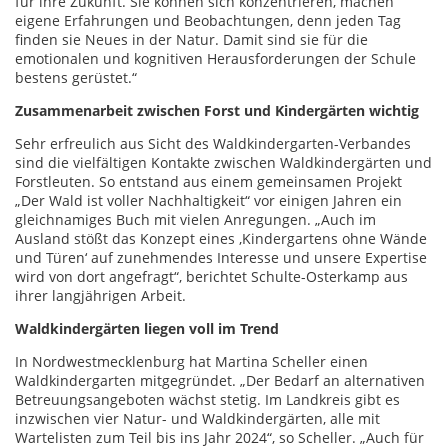
für ihre Zukunft. Sie können sich konzentrieren, machen
eigene Erfahrungen und Beobachtungen, denn jeden Tag
finden sie Neues in der Natur. Damit sind sie für die
emotionalen und kognitiven Herausforderungen der Schule
bestens gerüstet.“
Zusammenarbeit zwischen Forst und Kindergärten wichtig
Sehr erfreulich aus Sicht des Waldkindergarten-Verbandes
sind die vielfältigen Kontakte zwischen Waldkindergärten und
Forstleuten. So entstand aus einem gemeinsamen Projekt
„Der Wald ist voller Nachhaltigkeit“ vor einigen Jahren ein
gleichnamiges Buch mit vielen Anregungen. „Auch im
Ausland stößt das Konzept eines ‚Kindergartens ohne Wände
und Türen‘ auf zunehmendes Interesse und unsere Expertise
wird von dort angefragt“, berichtet Schulte-Osterkamp aus
ihrer langjährigen Arbeit.
Waldkindergärten liegen voll im Trend
In Nordwestmecklenburg hat Martina Scheller einen
Waldkindergarten mitgegründet. „Der Bedarf an alternativen
Betreuungsangeboten wächst stetig. Im Landkreis gibt es
inzwischen vier Natur- und Waldkindergärten, alle mit
Wartelisten zum Teil bis ins Jahr 2024“, so Scheller. „Auch für