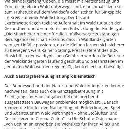
Waldkindergartengruppen, die meist mit Matschanzug und
Gummistiefeln im Wald unterwegs sind, manchmal sitzen sie
zum Frühstück auf dem Waldsofa oder stehen für Singspiele
im Kreis auf einer Waldlichtung. Der bis auf
Extremwetterlagen tägliche Aufenthalt im Wald tut auch der
Gesundheit und der motorischen Entwicklung der Kinder gut.
„Die Mitarbeiterin einer für die Unfallvorsorge zuständigen
Berufsgenossenschaft erzählte, dass in Waldkindergärten
weniger Unfälle passieren, da die Kleinen lernen sich sicherer
zu bewegen“, weiß Rainer Städing, Pressereferent des BDF.
Hinsichtlich der waldtypischen Gefahren werden die Betreuer
der Waldkindergärten laufend geschult und Gefahrstellen im
genutzten Wald werden regelmäßig kontrolliert und beseitigt.
Auch Ganztagsbetreuung ist unproblematisch
Der Bundesverband der Natur- und Waldkindergärten konnte
nachweisen, dass auch die Ganztagsbetreuung mit
Erledigung von Hausaufgaben bei entsprechend
ausgestatteten Bauwagen problemlos möglich ist. „Danach
können die Kinder den Nachmittag mit Entdeckungen, Spiel
und Abenteuer im Wald verbringen – ohne Stoßlüften und
Desinfizieren in Corona-Zeiten“, so Ute Schulte-Ostermann.
„Von Beginn an erwerben sie Wichtiges für ihren Alltag und