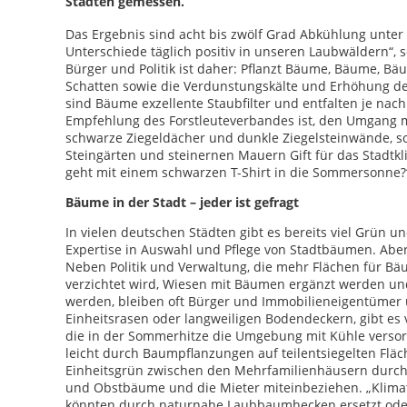
Städten gemessen.
Das Ergebnis sind acht bis zwölf Grad Abkühlung unter
Unterschiede täglich positiv in unseren Laubwäldern“,
Bürger und Politik ist daher: Pflanzt Bäume, Bäume, Bä
Schatten sowie die Verdunstungskälte und Erhöhung der
sind Bäume exzellente Staubfilter und entfalten je nac
Empfehlung des Forstleuteverbandes ist, den Umgang m
schwarze Ziegeldächer und dunkle Ziegelsteinwände, so
Steingärten und steinernen Mauern Gift für das Stadtk
geht mit einem schwarzen T-Shirt in die Sommersonne?“
Bäume in der Stadt – jeder ist gefragt
In vielen deutschen Städten gibt es bereits viel Grün
Expertise in Auswahl und Pflege von Stadtbäumen. Aber
Neben Politik und Verwaltung, die mehr Flächen für Bä
verzichtet wird, Wiesen mit Bäumen ergänzt werden u
werden, bleiben oft Bürger und Immobilieneigentümer un
Einheitsrasen oder langweiligen Bodendeckern, gibt es 
die in der Sommerhitze die Umgebung mit Kühle versor
leicht durch Baumpflanzungen auf teilentsiegelten Fl
Einheitsgrün zwischen den Mehrfamilienhäusern durch
und Obstbäume und die Mieter miteinbeziehen. „Klimat
könnten durch naturnahe Laubbaumhecken ersetzt oder