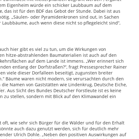
chem Eigenheim würde ein schicker Laubbaum auf dem
, das ist für den BDF das Gebot der Stunde. Dabei ist aus
nötig. „Säulen- oder Pyramidenkronen sind out, in Sachen
Laubbäume, auch wenn diese nicht so pflegeleicht sind“,
ch hier gibt es viel zu tun, um die Wirkungen von
n hitze-abstrahlenden Baumaterialien ist auch auf den
rkehrsflächen auf dem Lande ist immens. „Wer erinnert sich
inden entlang der Dorfstraßen?“, fragt Pressesprecher Rainer
 viele dieser Dorfalleen beseitigt, zugunsten breiter
en.“ Bäume waren nicht modern, sie verursachten durch den
rn die Namen von Gaststätten wie Lindenkrug, Deutsche Eiche,
r. Aus Sicht des Bundes Deutscher Forstleute ist es keine
 zu stellen, sondern mit Blick auf den Klimawandel ein
t oft, wie sehr sich Bürger für die Wälder und für den Erhalt
könnte auch dazu genutzt werden, sich für deutlich mehr
zender Ulrich Dohle. „Neben den positiven Auswirkungen auf