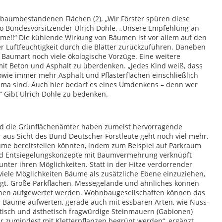
 baumbestandenen Flächen (2). „Wir Förster spüren diese
 so Bundesvorsitzender Ulrich Dohle. „Unsere Empfehlung an
ume!!“ Die kühlende Wirkung von Bäumen ist vor allem auf den
 Luftfeuchtigkeit durch die Blätter zurückzuführen. Daneben
h Baumart noch viele ökologische Vorzüge. Eine weitere
it Beton und Asphalt zu überdenken. „Jedes Kind weiß, dass
wie immer mehr Asphalt und Pflasterflächen einschließlich
lima sind. Auch hier bedarf es eines Umdenkens – denn wer
 Gibt Ulrich Dohle zu bedenken.
 und die Grünflächenämter haben zumeist hervorragende
 aus Sicht des Bund Deutscher Forstleute geht noch viel mehr.
ume bereitstellen könnten, indem zum Beispiel auf Parkraum
nd Entsiegelungskonzepte mit Baumvermehrung verknüpft
ter ihren Möglichkeiten. Statt in der Hitze verdorrender
viele Möglichkeiten Bäume als zusätzliche Ebene einzuziehen,
gt. Große Parkflächen, Messegelände und ähnliches können
ächen aufgewertet werden. Wohnbaugesellschaften können das
 Bäume aufwerten, gerade auch mit essbaren Arten, wie Nuss-
isch und ästhetisch fragwürdige Steinmauern (Gabionen)
 zumindest mit Kletterpflanzen begrünt werden“, ergänzt