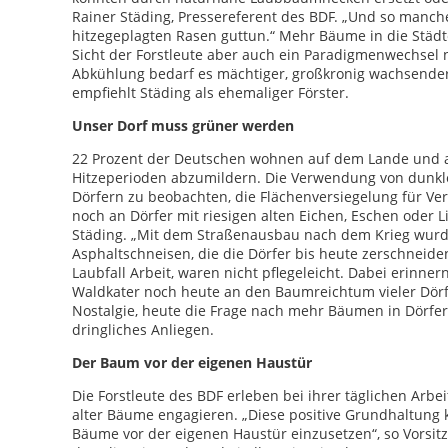
Rainer Städing, Pressereferent des BDF. „Und so man
hitzegeplagten Rasen guttun.“ Mehr Bäume in die Städte
Sicht der Forstleute aber auch ein Paradigmenwechsel 
Abkühlung bedarf es mächtiger, großkronig wachsender 
empfiehlt Städing als ehemaliger Förster.
Unser Dorf muss grüner werden
22 Prozent der Deutschen wohnen auf dem Lande und au
Hitzeperioden abzumildern. Die Verwendung von dunkle
Dörfern zu beobachten, die Flächenversiegelung für Ve
noch an Dörfer mit riesigen alten Eichen, Eschen oder L
Städing. „Mit dem Straßenausbau nach dem Krieg wurden
Asphaltschneisen, die die Dörfer bis heute zerschneid
Laubfall Arbeit, waren nicht pflegeleicht. Dabei erinne
Waldkater noch heute an den Baumreichtum vieler Dörfe
Nostalgie, heute die Frage nach mehr Bäumen in Dörfern
dringliches Anliegen.
Der Baum vor der eigenen Haustür
Die Forstleute des BDF erleben bei ihrer täglichen Arbei
alter Bäume engagieren. „Diese positive Grundhaltung 
Bäume vor der eigenen Haustür einzusetzen“, so Vorsit