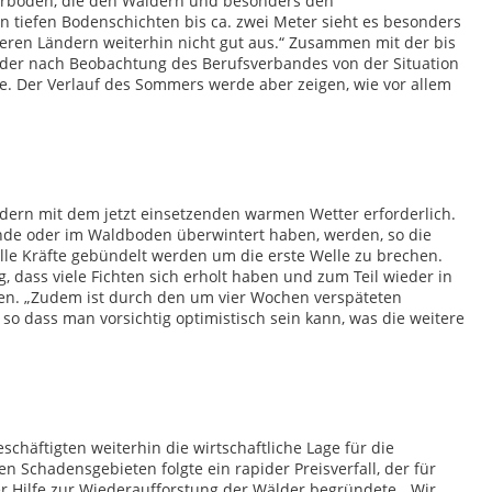
erböden, die den Wäldern und besonders den
 tiefen Bodenschichten bis ca. zwei Meter sieht es besonders
deren Ländern weiterhin nicht gut aus.“ Zusammen mit der bis
der nach Beobachtung des Berufsverbandes von der Situation
ge. Der Verlauf des Sommers werde aber zeigen, wie vor allem
äldern mit dem jetzt einsetzenden warmen Wetter erforderlich.
nde oder im Waldboden überwintert haben, werden, so die
alle Kräfte gebündelt werden um die erste Welle zu brechen.
, dass viele Fichten sich erholt haben und zum Teil wieder in
en. „Zudem ist durch den um vier Wochen verspäteten
so dass man vorsichtig optimistisch sein kann, was die weitere
chäftigten weiterhin die wirtschaftliche Lage für die
n Schadensgebieten folgte ein rapider Preisverfall, der für
r Hilfe zur Wiederaufforstung der Wälder begründete. „Wir