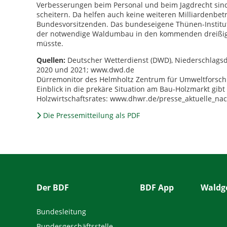
Verbesserungen beim Personal und beim Jagdrecht sin
scheitern. Da helfen auch keine weiteren Milliardenbet
Bundesvorsitzenden. Das bundeseigene Thünen-Institut 
der notwendige Waldumbau in den kommenden dreißig J
müsste.
Quellen:
Deutscher Wetterdienst (DWD), Niederschlags
2020 und 2021; www.dwd.de
Dürremonitor des Helmholtz Zentrum für Umweltforsch
Einblick in die prekäre Situation am Bau-Holzmarkt gibt 
Holzwirtschaftsrates: www.dhwr.de/presse_aktuelle_na
Die Pressemitteilung als PDF
Der BDF
BDF App
Waldge
Bundesleitung
Bundesgeschäftsstelle