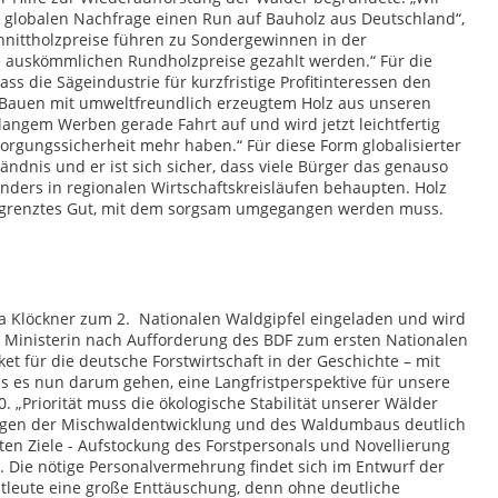
 globalen Nachfrage einen Run auf Bauholz aus Deutschland“,
chnittholzpreise führen zu Sondergewinnen in der
ne auskömmlichen Rundholzpreise gezahlt werden.“ Für die
s die Sägeindustrie für kurzfristige Profitinteressen den
as Bauen mit umweltfreundlich erzeugtem Holz aus unseren
angem Werben gerade Fahrt auf und wird jetzt leichtfertig
sorgungssicherheit mehr haben.“ Für diese Form globalisierter
ändnis und er ist sich sicher, dass viele Bürger das genauso
nders in regionalen Wirtschaftskreisläufen behaupten. Holz
begrenztes Gut, mit dem sorgsam umgegangen werden muss.
ia Klöckner zum 2. Nationalen Waldgipfel eingeladen und wird
ie Ministerin nach Aufforderung des BDF zum ersten Nationalen
et für die deutsche Forstwirtschaft in der Geschichte – mit
ss es nun darum gehen, eine Langfristperspektive für unsere
. „Priorität muss die ökologische Stabilität unserer Wälder
ungen der Mischwaldentwicklung und des Waldumbaus deutlich
rten Ziele - Aufstockung des Forstpersonals und Novellierung
. Die nötige Personalvermehrung findet sich im Entwurf der
rstleute eine große Enttäuschung, denn ohne deutliche