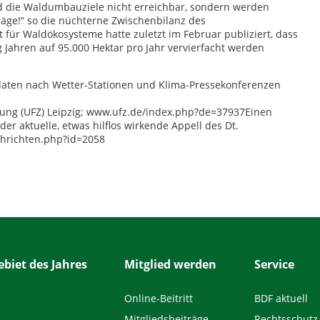
d die Waldumbauziele nicht erreichbar, sondern werden
räge!“ so die nüchterne Zwischenbilanz des
für Waldökosysteme hatte zuletzt im Februar publiziert, dass
ahren auf 95.000 Hektar pro Jahr vervierfacht werden
daten nach Wetter-Stationen und Klima-Pressekonferenzen
ung (UFZ) Leipzig; www.ufz.de/index.php?de=37937Einen
der aktuelle, etwas hilflos wirkende Appell des Dt.
chrichten.php?id=2058
biet des Jahres
Mitglied werden
Service
Online-Beitritt
BDF aktuell
Mitgliedsbeiträge
Rechtsschutz