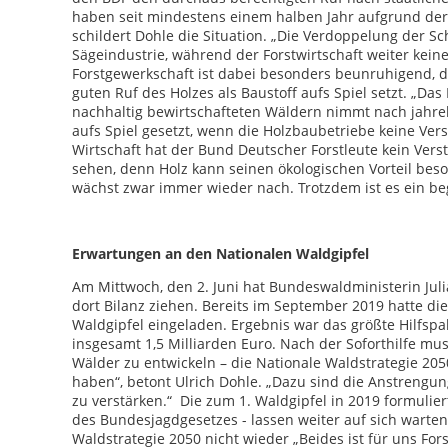
haben seit mindestens einem halben Jahr aufgrund der
schildert Dohle die Situation. „Die Verdoppelung der S
Sägeindustrie, während der Forstwirtschaft weiter kei
Forstgewerkschaft ist dabei besonders beunruhigend, das
guten Ruf des Holzes als Baustoff aufs Spiel setzt. „D
nachhaltig bewirtschafteten Wäldern nimmt nach jahrel
aufs Spiel gesetzt, wenn die Holzbaubetriebe keine Ver
Wirtschaft hat der Bund Deutscher Forstleute kein Verst
sehen, denn Holz kann seinen ökologischen Vorteil beso
wächst zwar immer wieder nach. Trotzdem ist es ein 
Erwartungen an den Nationalen Waldgipfel
Am Mittwoch, den 2. Juni hat Bundeswaldministerin Jul
dort Bilanz ziehen. Bereits im September 2019 hatte d
Waldgipfel eingeladen. Ergebnis war das größte Hilfspak
insgesamt 1,5 Milliarden Euro. Nach der Soforthilfe mu
Wälder zu entwickeln – die Nationale Waldstrategie 2050
haben“, betont Ulrich Dohle. „Dazu sind die Anstreng
zu verstärken.“ Die zum 1. Waldgipfel in 2019 formulie
des Bundesjagdgesetzes - lassen weiter auf sich warten
Waldstrategie 2050 nicht wieder „Beides ist für uns Fo