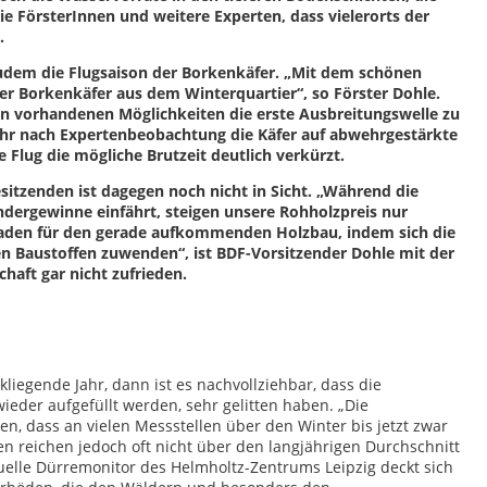
 FörsterInnen und weitere Experten, dass vielerorts der
.
udem die Flugsaison der Borkenkäfer. „Mit dem schönen
der Borkenkäfer aus dem Winterquartier“, so Förster Dohle.
 den vorhandenen Möglichkeiten die erste Ausbreitungswelle zu
Jahr nach Expertenbeobachtung die Käfer auf abwehrgestärkte
 Flug die mögliche Brutzeit deutlich verkürzt.
sitzenden ist dagegen noch nicht in Sicht. „Während die
ergewinne einfährt, steigen unsere Rohholzpreis nur
haden für den gerade aufkommenden Holzbau, indem sich die
n Baustoffen zuwenden“, ist BDF-Vorsitzender Dohle mit der
haft gar nicht zufrieden.
iegende Jahr, dann ist es nachvollziehbar, dass die
ieder aufgefüllt werden, sehr gelitten haben. „Die
n, dass an vielen Messstellen über den Winter bis jetzt zwar
 reichen jedoch oft nicht über den langjährigen Durchschnitt
tuelle Dürremonitor des Helmholtz-Zentrums Leipzig deckt sich