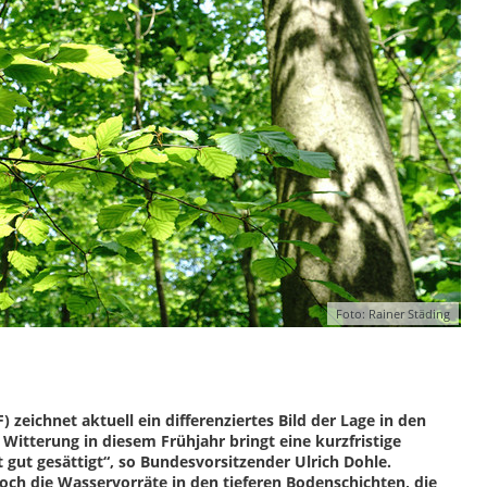
Foto: Rainer Städing
zeichnet aktuell ein differenziertes Bild der Lage in den
Witterung in diesem Frühjahr bringt eine kurzfristige
 gut gesättigt“, so Bundesvorsitzender Ulrich Dohle.
doch die Wasservorräte in den tieferen Bodenschichten, die