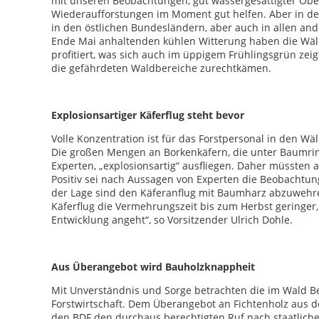
mit unseren Beobachtungen, gut wassergesättigter Ob
Wiederaufforstungen im Moment gut helfen. Aber in den
in den östlichen Bundesländern, aber auch in allen an
Ende Mai anhaltenden kühlen Witterung haben die Wäl
profitiert, was sich auch im üppigem Frühlingsgrün zei
die gefährdeten Waldbereiche zurechtkämen.
Explosionsartiger Käferflug steht bevor
Volle Konzentration ist für das Forstpersonal in den W
Die großen Mengen an Borkenkäfern, die unter Baumri
Experten, „explosionsartig“ ausfliegen. Daher müssten 
Positiv sei nach Aussagen von Experten die Beobachtung
der Lage sind den Käferanflug mit Baumharz abzuwehr
Käferflug die Vermehrungszeit bis zum Herbst geringer, 
Entwicklung angeht“, so Vorsitzender Ulrich Dohle.
Aus Überangebot wird Bauholzknappheit
Mit Unverständnis und Sorge betrachten die im Wald Bes
Forstwirtschaft. Dem Überangebot an Fichtenholz aus de
den BDF den durchaus berechtigten Ruf nach staatliche