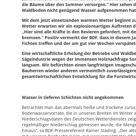
die Bäume über den Sommer versorgen.“ Hier sehen die
Waldboden nicht genügend Wasser aufgenommen hat
Mit dem jetzt einsetzenden warmen Wetter beginnt z
Wetter erwarten wir ein explosionsartiges Auftreten 
„Hier sind alle Kräfte in den Revieren gefordert, mit
bremsen.“ Positiv vermerkt der BDF, dass in diesem 
Fichten treffen und der um gut vier Wochen verspätete
Eine wirtschaftliche Erholung der Betriebe und Waldbe
Sägeindustrie wegen der immensen Holznachfrage Sond
langsam. Wir befürchten einen langfristigen Imagesc
Bauherren wieder anderen vermeintlich zuverlässigere
gesamtwirtschaftlichen Entwicklung für die Forstwirtsc
Wasser in tieferen Schichten nicht angekommen
Betrachtet man das abermals heiße und trockene zurückl
Bodenwasservorräte, die in unseren Breiten im Winter w
Niederschlagsdaten des Deutschen Wetterdienstes zeige
regelmäßiger Niederschlag gemessen wurde, die Mengen
hinaus“, so BDF-Pressereferent Rainer Städing. „Der ak