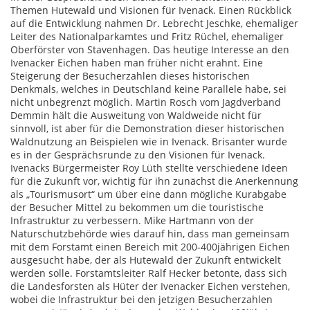
Themen Hutewald und Visionen für Ivenack. Einen Rückblick
auf die Entwicklung nahmen Dr. Lebrecht Jeschke, ehemaliger
Leiter des Nationalparkamtes und Fritz Rüchel, ehemaliger
Oberförster von Stavenhagen. Das heutige Interesse an den
Ivenacker Eichen haben man früher nicht erahnt. Eine
Steigerung der Besucherzahlen dieses historischen
Denkmals, welches in Deutschland keine Parallele habe, sei
nicht unbegrenzt möglich. Martin Rosch vom Jagdverband
Demmin hält die Ausweitung von Waldweide nicht für
sinnvoll, ist aber für die Demonstration dieser historischen
Waldnutzung an Beispielen wie in Ivenack. Brisanter wurde
es in der Gesprächsrunde zu den Visionen für Ivenack.
Ivenacks Bürgermeister Roy Lüth stellte verschiedene Ideen
für die Zukunft vor, wichtig für ihn zunächst die Anerkennung
als „Tourismusort“ um über eine dann mögliche Kurabgabe
der Besucher Mittel zu bekommen um die touristische
Infrastruktur zu verbessern. Mike Hartmann von der
Naturschutzbehörde wies darauf hin, dass man gemeinsam
mit dem Forstamt einen Bereich mit 200-400jährigen Eichen
ausgesucht habe, der als Hutewald der Zukunft entwickelt
werden solle. Forstamtsleiter Ralf Hecker betonte, dass sich
die Landesforsten als Hüter der Ivenacker Eichen verstehen,
wobei die Infrastruktur bei den jetzigen Besucherzahlen