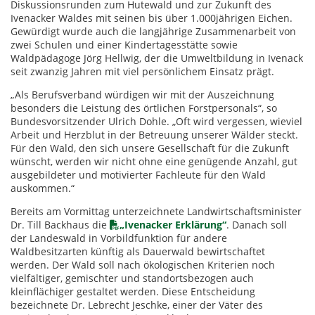
Diskussionsrunden zum Hutewald und zur Zukunft des
Ivenacker Waldes mit seinen bis über 1.000jährigen Eichen.
Gewürdigt wurde auch die langjährige Zusammenarbeit von
zwei Schulen und einer Kindertagesstätte sowie
Waldpädagoge Jörg Hellwig, der die Umweltbildung in Ivenack
seit zwanzig Jahren mit viel persönlichem Einsatz prägt.
„Als Berufsverband würdigen wir mit der Auszeichnung
besonders die Leistung des örtlichen Forstpersonals“, so
Bundesvorsitzender Ulrich Dohle. „Oft wird vergessen, wieviel
Arbeit und Herzblut in der Betreuung unserer Wälder steckt.
Für den Wald, den sich unsere Gesellschaft für die Zukunft
wünscht, werden wir nicht ohne eine genügende Anzahl, gut
ausgebildeter und motivierter Fachleute für den Wald
auskommen.“
Bereits am Vormittag unterzeichnete Landwirtschaftsminister
Dr. Till Backhaus die
„Ivenacker Erklärung“
. Danach soll
der Landeswald in Vorbildfunktion für andere
Waldbesitzarten künftig als Dauerwald bewirtschaftet
werden. Der Wald soll nach ökologischen Kriterien noch
vielfältiger, gemischter und standortsbezogen auch
kleinflächiger gestaltet werden. Diese Entscheidung
bezeichnete Dr. Lebrecht Jeschke, einer der Väter des