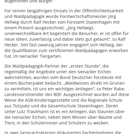
Bügerinnen und Bürger.“
Für seinen langjährigen Einsatz in der Öffentlichkeitsarbeit
und Waldpädagogik wurde Forstwirtschaftsmeister Jörg
Hellwig durch Ralf Hecker vom Forstamt Stavenhagen mit
einem Präsent ausgezeichnet. „Jörg Hellwigs
unverwechselbare Art begeistert die Besucher, er ist offen für
neue Ideen, zuverlässig und dabei stets gut gelaunt“, so Ralf
Hecker. Seit fast zwanzig Jahren engagiert sich Hellwig, der
die Qualifikation zum zertifizierten Waldpädagogen erworben
hat, im Ivenacker Tiergarten.
Die Waldpädagogik-Partner der „ersten Stunde“, die
regelmäßig die Angebote unter den Ivenacker Eichen
wahrnehmen, wurden vom Bund Deutscher Forstleute mit
einem Bücherpaket bedacht. „Waldwissen direkt im Grünen
zu vermitteln, ist uns ein wichtiges Anliegen“, so Peter Rabe,
Landesvorsitzender des BDF. Ausgezeichnet wurden auf diese
Weise die ASB-Kindertagesstätte und die Regionale Schule
aus Tützpatz und die Gesamtschule Stavenhagen. Deren
Leiter Lutz Trautmann ist es ein Anliegen, das Staunen über
die Ivenacker Eichen, neben dem Wissen über Bäume und
Tiere, in den Schülerinnen und Schülern zu wecken.
In zwei Gesprächskreisen diskutierten Fachteilnehmer die