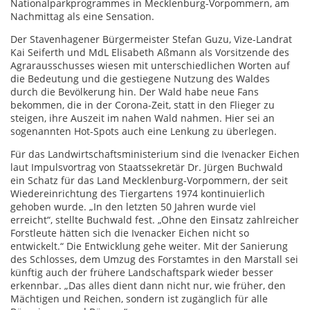
Nationalparkprogrammes in Mecklenburg-Vorpommern, am
Nachmittag als eine Sensation.
Der Stavenhagener Bürgermeister Stefan Guzu, Vize-Landrat
Kai Seiferth und MdL Elisabeth Aßmann als Vorsitzende des
Agrarausschusses wiesen mit unterschiedlichen Worten auf
die Bedeutung und die gestiegene Nutzung des Waldes
durch die Bevölkerung hin. Der Wald habe neue Fans
bekommen, die in der Corona-Zeit, statt in den Flieger zu
steigen, ihre Auszeit im nahen Wald nahmen. Hier sei an
sogenannten Hot-Spots auch eine Lenkung zu überlegen.
Für das Landwirtschaftsministerium sind die Ivenacker Eichen
laut Impulsvortrag von Staatssekretär Dr. Jürgen Buchwald
ein Schatz für das Land Mecklenburg-Vorpommern, der seit
Wiedereinrichtung des Tiergartens 1974 kontinuierlich
gehoben wurde. „In den letzten 50 Jahren wurde viel
erreicht“, stellte Buchwald fest. „Ohne den Einsatz zahlreicher
Forstleute hätten sich die Ivenacker Eichen nicht so
entwickelt.“ Die Entwicklung gehe weiter. Mit der Sanierung
des Schlosses, dem Umzug des Forstamtes in den Marstall sei
künftig auch der frühere Landschaftspark wieder besser
erkennbar. „Das alles dient dann nicht nur, wie früher, den
Mächtigen und Reichen, sondern ist zugänglich für alle