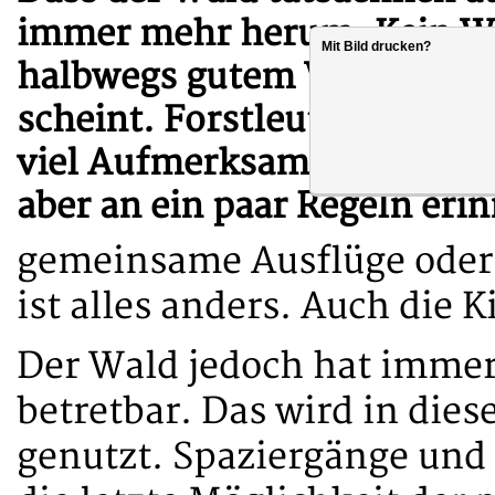
immer mehr herum. Kein Wun
Mit Bild drucken?
halbwegs gutem Wetter im 
scheint. Forstleute und Wal
viel Aufmerksamkeit für de
aber an ein paar Regeln eri
gemeinsame Ausflüge oder 
ist alles anders. Auch die 
Der Wald jedoch hat immer g
betretbar. Das wird in di
genutzt. Spaziergänge und 