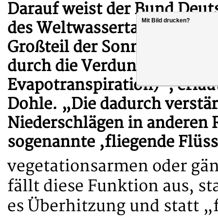
Darauf weist der Bund Deuts
Mit Bild drucken?
des Weltwassertages hin. „
Großteil der Sonnenenergie
durch die Verdunstung von 
Evapotranspiration)“, erläu
Dohle. „Die dadurch verstä
Niederschlägen in anderen 
sogenannte ‚fliegende Flüss
vegetationsarmen oder gän
fällt diese Funktion aus, 
es Überhitzung und statt „f