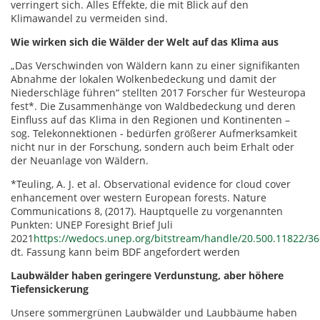
verringert sich. Alles Effekte, die mit Blick auf den
Klimawandel zu vermeiden sind.
Wie wirken sich die Wälder der Welt auf das Klima aus
„Das Verschwinden von Wäldern kann zu einer signifikanten
Abnahme der lokalen Wolkenbedeckung und damit der
Niederschläge führen“ stellten 2017 Forscher für Westeuropa
fest*. Die Zusammenhänge von Waldbedeckung und deren
Einfluss auf das Klima in den Regionen und Kontinenten –
sog. Telekonnektionen - bedürfen größerer Aufmerksamkeit
nicht nur in der Forschung, sondern auch beim Erhalt oder
der Neuanlage von Wäldern.
*Teuling, A. J. et al. Observational evidence for cloud cover
enhancement over western European forests. Nature
Communications 8, (2017). Hauptquelle zu vorgenannten
Punkten: UNEP Foresight Brief Juli
2021
https://wedocs.unep.org/bitstream/handle/20.500.11822/3
dt. Fassung kann beim BDF angefordert werden
Laubwälder haben geringere Verdunstung, aber höhere
Tiefensickerung
Unsere sommergrünen Laubwälder und Laubbäume haben