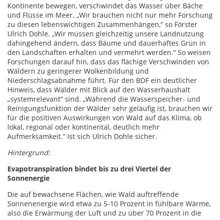
Kontinente bewegen, verschwindet das Wasser über Bäche
und Flüsse im Meer. „Wir brauchen nicht nur mehr Forschung
zu diesen lebenswichtigen Zusammenhängen,“ so Förster
Ulrich Dohle. „Wir müssen gleichzeitig unsere Landnutzung
dahingehend ändern, dass Bäume und dauerhaftes Grün in
den Landschaften erhalten und vermehrt werden.“ So weisen
Forschungen darauf hin, dass das flächige Verschwinden von
Wäldern zu geringerer Wolkenbildung und
Niederschlagsabnahme führt. Für den BDF ein deutlicher
Hinweis, dass Wälder mit Blick auf den Wasserhaushalt
„systemrelevant“ sind. „Während die Wasserspeicher- und
Reinigungsfunktion der Wälder sehr geläufig ist, brauchen wir
für die positiven Auswirkungen von Wald auf das Klima, ob
lokal, regional oder kontinental, deutlich mehr
Aufmerksamkeit.“ Ist sich Ulrich Dohle sicher.
Hintergrund:
Evapotranspiration bindet bis zu drei Viertel der
Sonnenergie
Die auf bewachsene Flächen, wie Wald auftreffende
Sonnenenergie wird etwa zu 5-10 Prozent in fühlbare Wärme,
also die Erwärmung der Luft und zu über 70 Prozent in die