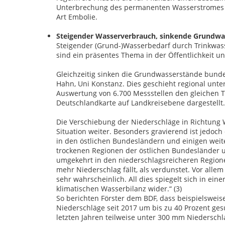
Unterbrechung des permanenten Wasserstromes in
Art Embolie.
Steigender Wasserverbrauch, sinkende Grundwa
Steigender (Grund-)Wasserbedarf durch Trinkwass
sind ein präsentes Thema in der Öffentlichkeit un
Gleichzeitig sinken die Grundwasserstände bunde
Hahn, Uni Konstanz. Dies geschieht regional unt
Auswertung von 6.700 Messstellen den gleichen T
Deutschlandkarte auf Landkreisebene dargestellt. 
Die Verschiebung der Niederschläge in Richtung 
Situation weiter. Besonders gravierend ist jedoc
in den östlichen Bundesländern und einigen weit
trockenen Regionen der östlichen Bundesländer 
umgekehrt in den niederschlagsreicheren Regio
mehr Niederschlag fällt, als verdunstet. Vor al
sehr wahrscheinlich. All dies spiegelt sich in 
klimatischen Wasserbilanz wider.“ (3)
So berichten Förster dem BDF, dass beispielsweis
Niederschläge seit 2017 um bis zu 40 Prozent ge
letzten Jahren teilweise unter 300 mm Niederschl