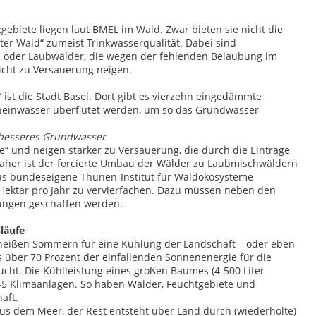
ebiete liegen laut BMEL im Wald. Zwar bieten sie nicht die
lter Wald“ zumeist Trinkwasserqualität. Dabei sind
- oder Laubwälder, die wegen der fehlenden Belaubung im
icht zu Versauerung neigen.
“ ist die Stadt Basel. Dort gibt es vierzehn eingedämmte
heinwasser überflutet werden, um so das Grundwasser
besseres Grundwasser
 und neigen stärker zu Versauerung, die durch die Einträge
. Daher ist der forcierte Umbau der Wälder zu Laubmischwäldern
Das bundeseigene Thünen-Institut für Waldökosysteme
Hektar pro Jahr zu vervierfachen. Dazu müssen neben den
zungen geschaffen werden.
läufe
 heißen Sommern für eine Kühlung der Landschaft – oder eben
 über 70 Prozent der einfallenden Sonnenenergie für die
t. Die Kühlleistung eines großen Baumes (4-500 Liter
-5 Klimaanlagen. So haben Wälder, Feuchtgebiete und
aft.
s dem Meer, der Rest entsteht über Land durch (wiederholte)