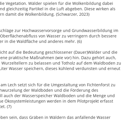
ie Vegetation. Wälder spielen für die Wolkenbildung dabei
d gleichzeitig Partikel in die Luft abgeben. Diese wirken als
n damit die Wolkenbildung. (Schwarzer, 2023)
orschläge zur Hochwasservorsorge und Grundwasserbildung im
n Oberflächenabfluss von Wasser zu verringern durch bessere
er in die Waldfläche und anderes mehr. (6)
icht auf die Bedeutung geschlossener (Dauer)Wälder und die
ene praktische Maßnahmen (wie vor) hin. Dazu gehört auch,
n Wurzeltellern zu belassen und Totholz auf dem Waldboden zu
 Liter Wasser speichern, dieses kühlend verdunsten und erneut
am Lech setzt sich für die Umgestaltung von Fichtenforst zu
urchwurzelung der Waldböden und die Förderung des
soll auch der Wasserspeicher Waldboden und die Menge und
se Ökosystemleistungen werden in dem Pilotprojekt erfasst
t. (7)
rieben sein, dass Gräben in Wäldern das anfallende Wasser