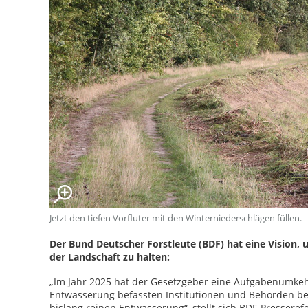
Jetzt den tiefen Vorfluter mit den Winterniederschlägen füllen.
Der Bund Deutscher Forstleute (BDF) hat eine Vision,
der Landschaft zu halten:
„Im Jahr 2025 hat der Gesetzgeber eine Aufgabenumkeh
Entwässerung befassten Institutionen und Behörden b
bislang reinen Entwässerung“, stellt sich BDF-Presserefer