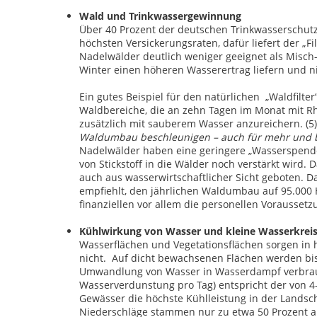
Wald und Trinkwassergewinnung
Über 40 Prozent der deutschen Trinkwasserschutzg
höchsten Versickerungsraten, dafür liefert der „Fi
Nadelwälder deutlich weniger geeignet als Misch
Winter einen höheren Wasserertrag liefern und n
Ein gutes Beispiel für den natürlichen „Waldfilter
Waldbereiche, die an zehn Tagen im Monat mit R
zusätzlich mit sauberem Wasser anzureichern. (5)
Waldumbau beschleunigen – auch für mehr und 
Nadelwälder haben eine geringere „Wasserspende“
von Stickstoff in die Wälder noch verstärkt wird
auch aus wasserwirtschaftlicher Sicht geboten. 
empfiehlt, den jährlichen Waldumbau auf 95.000 
finanziellen vor allem die personellen Vorausset
Kühlwirkung von Wasser und kleine Wasserkreis
Wasserflächen und Vegetationsflächen sorgen in
nicht. Auf dicht bewachsenen Flächen werden bis
Umwandlung von Wasser in Wasserdampf verbrauch
Wasserverdunstung pro Tag) entspricht der von 4
Gewässer die höchste Kühlleistung in der Landsch
Niederschläge stammen nur zu etwa 50 Prozent au