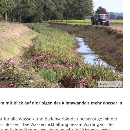
Foto: Städing
 um mit Blick auf die Folgen des Klimawandels mehr Wasser in
r für alle Wasser- und Bodenverbände und sonstige mit der
eschlossen. Die Wasserrückhaltung bekam Vorrang vor der
ent Rainer Städing vor. „Jetzt im Jahr 2030 ist es soweit: