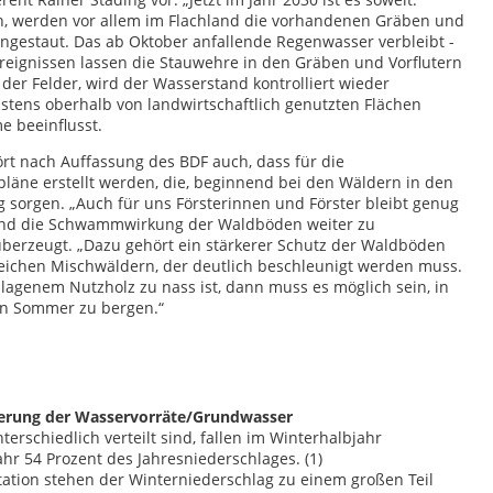
en, werden vor allem im Flachland die vorhandenen Gräben und
ngestaut. Das ab Oktober anfallende Regenwasser verbleibt -
nereignissen lassen die Stauwehre in den Gräben und Vorflutern
der Felder, wird der Wasserstand kontrolliert wieder
stens oberhalb von landwirtschaftlich genutzten Flächen
e beeinflusst.
 nach Auffassung des BDF auch, dass für die
äne erstellt werden, die, beginnend bei den Wäldern in den
 sorgen. „Auch für uns Försterinnen und Förster bleibt genug
 und die Schwammwirkung der Waldböden weiter zu
 überzeugt. „Dazu gehört ein stärkerer Schutz der Waldböden
eichen Mischwäldern, der deutlich beschleunigt werden muss.
agenem Nutzholz zu nass ist, dann muss es möglich sein, in
en Sommer zu bergen.“
uerung der Wasservorräte/Grundwasser
rschiedlich verteilt sind, fallen im Winterhalbjahr
r 54 Prozent des Jahresniederschlages. (1)
tation stehen der Winterniederschlag zu einem großen Teil