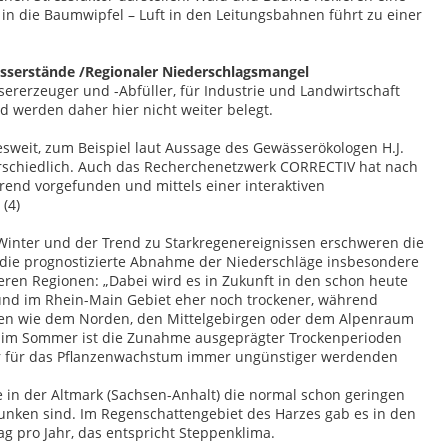
 die Baumwipfel – Luft in den Leitungsbahnen führt zu einer
sserstände /Regionaler Niederschlagsmangel
ererzeuger und -Abfüller, für Industrie und Landwirtschaft
d werden daher hier nicht weiter belegt.
sweit, zum Beispiel laut Aussage des Gewässerökologen H.J.
erschiedlich. Auch das Recherchenetzwerk CORRECTIV hat nach
rend vorgefunden und mittels einer interaktiven
(4)
Winter und der Trend zu Starkregenereignissen erschweren die
h die prognostizierte Abnahme der Niederschläge insbesondere
eren Regionen: „Dabei wird es in Zukunft in den schon heute
und im Rhein-Main Gebiet eher noch trockener, während
nen wie dem Norden, den Mittelgebirgen oder dem Alpenraum
lem im Sommer ist die Zunahme ausgeprägter Trockenperioden
einer für das Pﬂanzenwachstum immer ungünstiger werdenden
e in der Altmark (Sachsen-Anhalt) die normal schon geringen
sunken sind. Im Regenschattengebiet des Harzes gab es in den
ag pro Jahr, das entspricht Steppenklima.