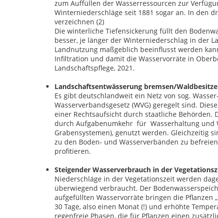
zum Auffüllen der Wasserressourcen zur Verfügu
Winterniederschläge seit 1881 sogar an. In den 
verzeichnen (2)
Die winterliche Tiefensickerung füllt den Boden
besser, je länger der Winterniederschlag in der La
Landnutzung maßgeblich beeinflusst werden kann: 
Infiltration und damit die Wasservorräte in Ober
Landschaftspflege, 2021.
Landschaftsentwässerung bremsen/Waldbesitzer
Es gibt deutschlandweit ein Netz von sog. Wasse
Wasserverbandsgesetz (WVG) geregelt sind. Diese 
einer Rechtsaufsicht durch staatliche Behörden. 
durch Aufgabenumkehr für Wasserhaltung und 
Grabensystemen), genutzt werden. Gleichzeitig si
zu den Boden- und Wasserverbänden zu befreien,
profitieren.
Steigender Wasserverbrauch in der Vegetations
Niederschläge in der Vegetationszeit werden da
überwiegend verbraucht. Der Bodenwasserspeicher 
aufgefüllten Wasservorräte bringen die Pflanzen 
30 Tage, also einen Monat (!) und erhöhte Temp
regenfreie Phasen, die für Pflanzen einen zusätzl