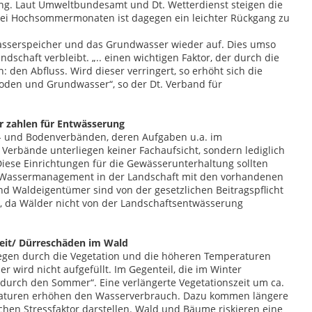
ng. Laut Umweltbundesamt und Dt. Wetterdienst steigen die
drei Hochsommermonaten ist dagegen ein leichter Rückgang zu
wasserspeicher und das Grundwasser wieder auf. Dies umso
ndschaft verbleibt. „.. einen wichtigen Faktor, der durch die
den Abfluss. Wird dieser verringert, so erhöht sich die
boden und Grundwasser“, so der Dt. Verband für
 zahlen für Entwässerung
r- und Bodenverbänden, deren Aufgaben u.a. im
Verbände unterliegen keiner Fachaufsicht, sondern lediglich
Diese Einrichtungen für die Gewässerunterhaltung sollten
Wassermanagement in der Landschaft mit den vorhandenen
nd Waldeigentümer sind von der gesetzlichen Beitragspflicht
 da Wälder nicht von der Landschaftsentwässerung
zeit/ Dürreschäden im Wald
gegen durch die Vegetation und die höheren Temperaturen
wird nicht aufgefüllt. Im Gegenteil, die im Winter
„durch den Sommer“. Eine verlängerte Vegetationszeit um ca.
eraturen erhöhen den Wasserverbrauch. Dazu kommen längere
ichen Stressfaktor darstellen. Wald und Bäume riskieren eine