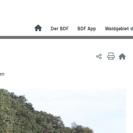
Der BDF
BDF App
Waldgebiet d
en