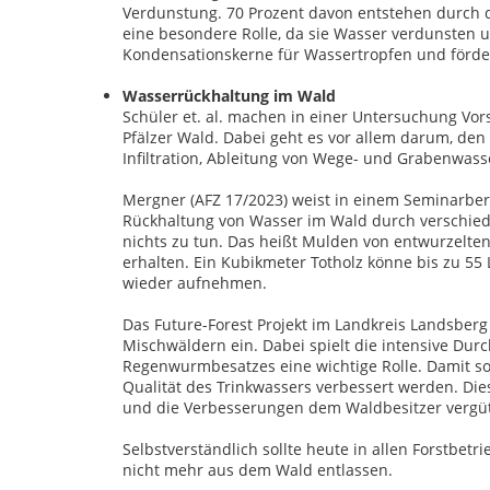
Verdunstung. 70 Prozent davon entstehen durch d
eine besondere Rolle, da sie Wasser verdunsten un
Kondensationskerne für Wassertropfen und förder
Wasserrückhaltung im Wald
Schüler et. al. machen in einer Untersuchung V
Pfälzer Wald. Dabei geht es vor allem darum, de
Infiltration, Ableitung von Wege- und Grabenwass
Mergner (AFZ 17/2023) weist in einem Seminarber
Rückhaltung von Wasser im Wald durch verschied
nichts zu tun. Das heißt Mulden von entwurzelte
erhalten. Ein Kubikmeter Totholz könne bis zu 55
wieder aufnehmen.
Das Future-Forest Projekt im Landkreis Landsberg 
Mischwäldern ein. Dabei spielt die intensive D
Regenwurmbesatzes eine wichtige Rolle. Damit 
Qualität des Trinkwassers verbessert werden. Die
und die Verbesserungen dem Waldbesitzer vergüte
Selbstverständlich sollte heute in allen Forstbet
nicht mehr aus dem Wald entlassen.