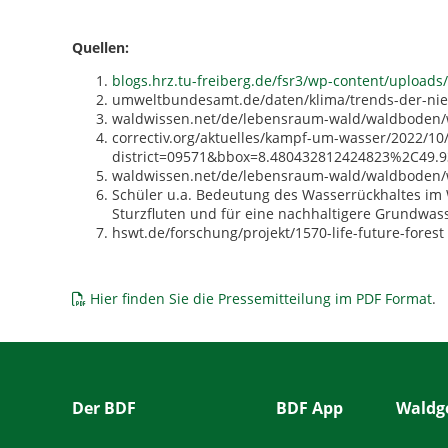
Quellen:
blogs.hrz.tu-freiberg.de/fsr3/wp-content/uploads
umweltbundesamt.de/daten/klima/trends-der-ni
waldwissen.net/de/lebensraum-wald/waldboden
correctiv.org/aktuelles/kampf-um-wasser/2022/10
district=09571&bbox=8.480432812424823%2C49
waldwissen.net/de/lebensraum-wald/waldboden/w
Schüler u.a. Bedeutung des Wasserrückhaltes im 
Sturzfluten und für eine nachhaltigere Grundwa
hswt.de/forschung/projekt/1570-life-future-forest
Hier finden Sie die Pressemitteilung im PDF Format
.
Der BDF
BDF App
Waldge