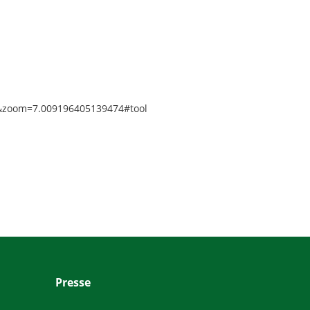
&zoom=7.009196405139474#tool
Presse