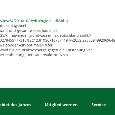
/sites/34/2014/10/Hydrologie-II.pdf&nbsp
;
ederschlagshoehe
/wald-und-gesamtwasserhaushalt
/25/klimawandel-grundwasser-in-deutschland-sinkt/?
.93278455177318%2C12.819567187574194%2C52.293829499206964
aldboden-ein-optimaler-filter
Wald für die Risikovorsorge gegen die Entstehung von
sserneubildung; Der Dauerwald Nr. 67/2023
biet des Jahres
Mitglied werden
Service