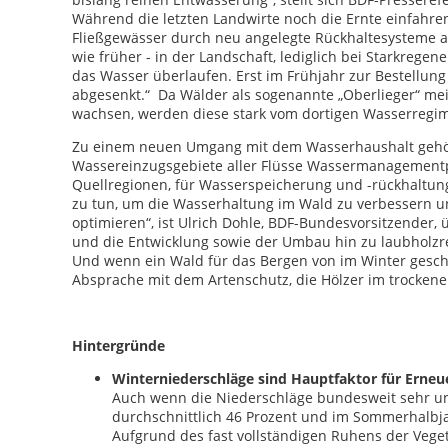
Während die letzten Landwirte noch die Ernte einfahr
Fließgewässer durch neu angelegte Rückhaltesysteme a
wie früher - in der Landschaft, lediglich bei Starkrege
das Wasser überlaufen. Erst im Frühjahr zur Bestellung 
abgesenkt.“ Da Wälder als sogenannte „Oberlieger“ mei
wachsen, werden diese stark vom dortigen Wasserregim
Zu einem neuen Umgang mit dem Wasserhaushalt gehört
Wassereinzugsgebiete aller Flüsse Wassermanagementpl
Quellregionen, für Wasserspeicherung und -rückhaltung
zu tun, um die Wasserhaltung im Wald zu verbessern
optimieren“, ist Ulrich Dohle, BDF-Bundesvorsitzender,
und die Entwicklung sowie der Umbau hin zu laubholzr
Und wenn ein Wald für das Bergen von im Winter geschl
Absprache mit dem Artenschutz, die Hölzer im trocken
Hintergründe
Winterniederschläge sind Hauptfaktor für Erne
Auch wenn die Niederschläge bundesweit sehr unte
durchschnittlich 46 Prozent und im Sommerhalbjah
Aufgrund des fast vollständigen Ruhens der Vege