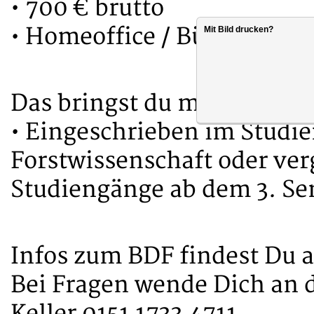
• 700 € brutto
• Homeoffice / Büro Berlin
Mit Bild drucken?
Das bringst du mit:
• Eingeschrieben im Studie
Forstwissenschaft oder ver
Studiengänge ab dem 3. Se
Infos zum BDF findest Du 
Bei Fragen wende Dich an d
Keller 0151 1733 4711.