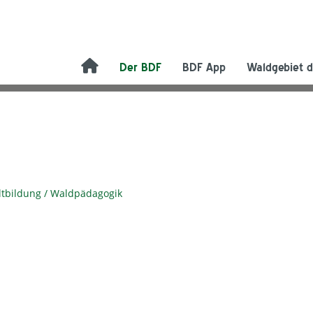
Der BDF
BDF App
Waldgebiet d
ltbildung / Waldpädagogik