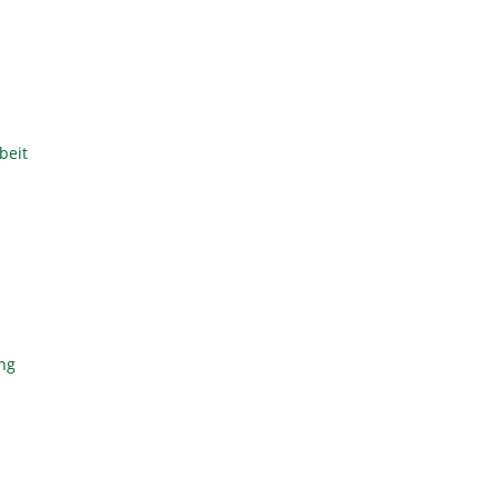
beit
ng