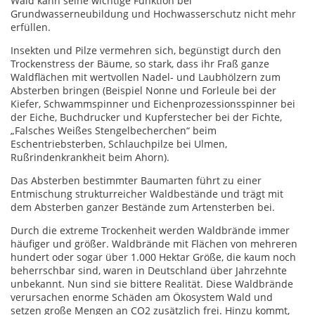
Wald kann seine wichtige Funktion bei
Grundwasserneubildung und Hochwasserschutz nicht mehr
erfüllen.
Insekten und Pilze vermehren sich, begünstigt durch den
Trockenstress der Bäume, so stark, dass ihr Fraß ganze
Waldflächen mit wertvollen Nadel- und Laubhölzern zum
Absterben bringen (Beispiel Nonne und Forleule bei der
Kiefer, Schwammspinner und Eichenprozessionsspinner bei
der Eiche, Buchdrucker und Kupferstecher bei der Fichte,
„Falsches Weißes Stengelbecherchen“ beim
Eschentriebsterben, Schlauchpilze bei Ulmen,
Rußrindenkrankheit beim Ahorn).
Das Absterben bestimmter Baumarten führt zu einer
Entmischung strukturreicher Waldbestände und trägt mit
dem Absterben ganzer Bestände zum Artensterben bei.
Durch die extreme Trockenheit werden Waldbrände immer
häufiger und größer. Waldbrände mit Flächen von mehreren
hundert oder sogar über 1.000 Hektar Größe, die kaum noch
beherrschbar sind, waren in Deutschland über Jahrzehnte
unbekannt. Nun sind sie bittere Realität. Diese Waldbrände
verursachen enorme Schäden am Ökosystem Wald und
setzen große Mengen an CO2 zusätzlich frei. Hinzu kommt,