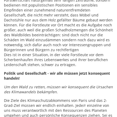
Forstwirtschaft naturgemäß sehr langen Zeiträume, sondern
bedienen mit populistischen Positionen ein sensibles
Empfinden einer zunehmend naturentfremdeten
Gesellschaft, die nicht mehr versteht, dass Möbel und
Dachstühle nur aus dem Holz gefällter Bäume gebaut werden
können. Für die Forstleute vor Ort macht es die Aufgabe noch
größer, auch weil die großen Schadholzmengen die Schönheit
des Waldbildes beeinträchtigen: sind doch nicht nur die
Schäden im Wald einzudämmen sondern noch dazu wird es
notwendig, sich dafür auch noch vor Interessengruppen und
Bürgerinnen und Bürgern zu rechtfertigen
Dies ist in einer Situation, in der viele Forstleute vor dem
Scherbenhaufen ihres Lebenswerkes und ihrer beruflichen
Leidenschaft stehen, schwer zu ertragen.
Politik und Gesellschaft - wir alle müssen jetzt konsequent
handeln!
Um den Wald zu retten, müssen wir konsequent die Ursachen
des Klimawandels bekämpfen.
Die Ziele des Klimaschutzabkommens von Paris und das 2-
Grad-Ziel müssen wir endlich einhalten. Jede/r einzelne von
uns muss verantwortlich mit den Ressourcen des Planeten
umgehen und auch persönliche Konsequenzen ziehen. Sei es