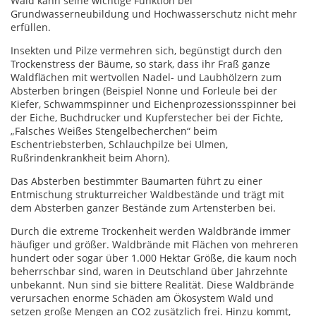
Wald kann seine wichtige Funktion bei
Grundwasserneubildung und Hochwasserschutz nicht mehr
erfüllen.
Insekten und Pilze vermehren sich, begünstigt durch den
Trockenstress der Bäume, so stark, dass ihr Fraß ganze
Waldflächen mit wertvollen Nadel- und Laubhölzern zum
Absterben bringen (Beispiel Nonne und Forleule bei der
Kiefer, Schwammspinner und Eichenprozessionsspinner bei
der Eiche, Buchdrucker und Kupferstecher bei der Fichte,
„Falsches Weißes Stengelbecherchen“ beim
Eschentriebsterben, Schlauchpilze bei Ulmen,
Rußrindenkrankheit beim Ahorn).
Das Absterben bestimmter Baumarten führt zu einer
Entmischung strukturreicher Waldbestände und trägt mit
dem Absterben ganzer Bestände zum Artensterben bei.
Durch die extreme Trockenheit werden Waldbrände immer
häufiger und größer. Waldbrände mit Flächen von mehreren
hundert oder sogar über 1.000 Hektar Größe, die kaum noch
beherrschbar sind, waren in Deutschland über Jahrzehnte
unbekannt. Nun sind sie bittere Realität. Diese Waldbrände
verursachen enorme Schäden am Ökosystem Wald und
setzen große Mengen an CO2 zusätzlich frei. Hinzu kommt,