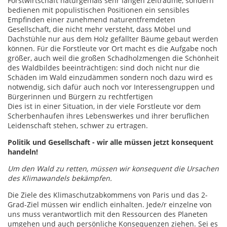
Forstwirtschaft naturgemäß sehr langen Zeiträume, sondern
bedienen mit populistischen Positionen ein sensibles
Empfinden einer zunehmend naturentfremdeten
Gesellschaft, die nicht mehr versteht, dass Möbel und
Dachstühle nur aus dem Holz gefällter Bäume gebaut werden
können. Für die Forstleute vor Ort macht es die Aufgabe noch
größer, auch weil die großen Schadholzmengen die Schönheit
des Waldbildes beeinträchtigen: sind doch nicht nur die
Schäden im Wald einzudämmen sondern noch dazu wird es
notwendig, sich dafür auch noch vor Interessengruppen und
Bürgerinnen und Bürgern zu rechtfertigen
Dies ist in einer Situation, in der viele Forstleute vor dem
Scherbenhaufen ihres Lebenswerkes und ihrer beruflichen
Leidenschaft stehen, schwer zu ertragen.
Politik und Gesellschaft - wir alle müssen jetzt konsequent
handeln!
Um den Wald zu retten, müssen wir konsequent die Ursachen
des Klimawandels bekämpfen.
Die Ziele des Klimaschutzabkommens von Paris und das 2-
Grad-Ziel müssen wir endlich einhalten. Jede/r einzelne von
uns muss verantwortlich mit den Ressourcen des Planeten
umgehen und auch persönliche Konsequenzen ziehen. Sei es