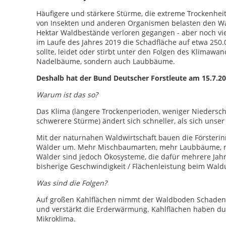
Häufigere und stärkere Stürme, die extreme Trockenhe
von Insekten und anderen Organismen belasten den Wal
Hektar Waldbestände verloren gegangen - aber noch vie
im Laufe des Jahres 2019 die Schadfläche auf etwa 250
sollte, leidet oder stirbt unter den Folgen des Klimawand
Nadelbäume, sondern auch Laubbäume.
Deshalb hat der Bund Deutscher Forstleute am 15.7.2
Warum ist das so?
Das Klima (längere Trockenperioden, weniger Niedersch
schwerere Stürme) ändert sich schneller, als sich unse
Mit der naturnahen Waldwirtschaft bauen die Försterin
Wälder um. Mehr Mischbaumarten, mehr Laubbäume, mehr
Wälder sind jedoch Ökosysteme, die dafür mehrere Jahrz
bisherige Geschwindigkeit / Flächenleistung beim Waldu
Was sind die Folgen?
Auf großen Kahlflächen nimmt der Waldboden Schaden: Er
und verstärkt die Erderwärmung. Kahlflächen haben du
Mikroklima.