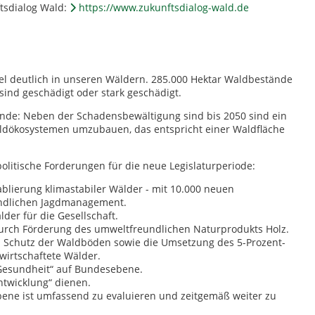
tsdialog Wald:
https://www.zukunftsdialog-wald.de
l deutlich in unseren Wäldern. 285.000 Hektar Waldbestände
sind geschädigt oder stark geschädigt.
ende: Neben der Schadensbewältigung sind bis 2050 sind ein
Waldökosystemen umzubauen, das entspricht einer Waldfläche
olitische Forderungen für die neue Legislaturperiode:
ablierung klimastabiler Wälder - mit 10.000 neuen
undlichen Jagdmanagement.
er für die Gesellschaft.
durch Förderung des umweltfreundlichen Naturprodukts Holz.
en Schutz der Waldböden sowie die Umsetzung des 5-Prozent-
ewirtschaftete Wälder.
 Gesundheit“ auf Bundesebene.
Entwicklung“ dienen.
ene ist umfassend zu evaluieren und zeitgemäß weiter zu