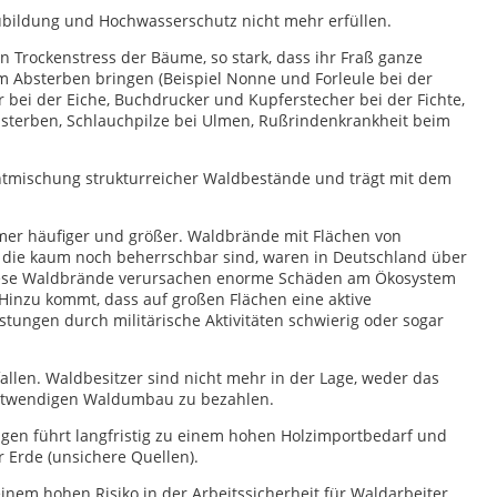
bildung und Hochwasserschutz nicht mehr erfüllen.
n Trockenstress der Bäume, so stark, dass ihr Fraß ganze
 Absterben bringen (Beispiel Nonne und Forleule bei der
bei der Eiche, Buchdrucker und Kupferstecher bei der Fichte,
sterben, Schlauchpilze bei Ulmen, Rußrindenkrankheit beim
ntmischung strukturreicher Waldbestände und trägt mit dem
er häufiger und größer. Waldbrände mit Flächen von
 die kaum noch beherrschbar sind, waren in Deutschland über
 Diese Waldbrände verursachen enorme Schäden am Ökosystem
Hinzu kommt, dass auf großen Flächen eine aktive
ngen durch militärische Aktivitäten schwierig oder sogar
llen. Waldbesitzer sind nicht mehr in der Lage, weder das
otwendigen Waldumbau zu bezahlen.
gen führt langfristig zu einem hohen Holzimportbedarf und
 Erde (unsichere Quellen).
einem hohen Risiko in der Arbeitssicherheit für Waldarbeiter