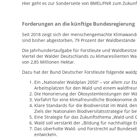
Hier geht es zur Sonderseite von BMEL/FNR zum Zukunf
Forderungen an die künftige Bundesregierung
Seit 2018 zeigt sich der menschengemachte Klimawande
sind bisher abgestorben, 79 Prozent der Waldbestände 
Die Jahrhundertaufgabe für Forstleute und Waldbesitz
Viertel der Wälder Deutschlands zu klimaresilienten 
von 2,85 Millionen Hektar.
Dazu hat der Bund Deutscher Forstleute folgende waldp
Ein „Nationaler Waldplan 2050“ – vor allem zur Et
Arbeitsplätzen für den Wald und einem waldfre
Die Honorierung der Ökosystemleistungen der Wäld
Vorfahrt für eine klimafreundliche Bioökonomie 
Klare Standards für die Biodiversität im Wald, d
Ziels der Nationalen Biodiversitätsstrategie für b
Eine Strategie für das Zukunftsthema „Wald und
Wald soll verstärkt der „Bildung für nachhaltige 
Das überholte Wald- und Forstrecht auf Bundeseb
entwickeln.