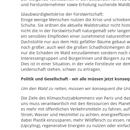
und Forstunternehmer sowie Erholung suchende Waldbe
Glaubwürdigkeitskrise der Forstwirtschaft:
Einige wenige Menschen nutzen die Krise und schieben d
Schuhe. Sie ordnen die aktuelle Waldstruktur nicht hist
nicht die in der Forstwirtschaft naturgemäß sehr lange
ein sensibles Empfinden einer zunehmend naturentfrem
Dachstühle nur aus dem Holz gefällter Bäume gebaut we
noch größer, auch weil die großen Schadholzmengen die
nur die Schäden im Wald einzudämmen sondern noch da
Interessengruppen und Bürgerinnen und Bürgern zu re
Dies ist in einer Situation, in der viele Forstleute vo
Leidenschaft stehen, schwer zu ertragen.
Politik und Gesellschaft - wir alle müssen jetzt konse
Um den Wald zu retten, müssen wir konsequent die U
Die Ziele des Klimaschutzabkommens von Paris und das 
uns muss verantwortlich mit den Ressourcen des Plan
es mehr mit öffentlichen Verkehrsmitteln zu fahren, au
Strom, Wasser und Heizmittel zu achten, energieeffizi
dabei Plastik einzusparen, mehr Wildfleisch zu essen, 
(Upcyling), regenerative Energien zu nutzen oder einf