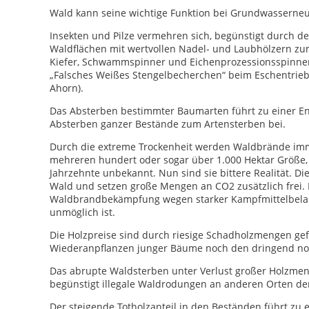
Wald kann seine wichtige Funktion bei Grundwasserneu
Insekten und Pilze vermehren sich, begünstigt durch de
Waldflächen mit wertvollen Nadel- und Laubhölzern zum
Kiefer, Schwammspinner und Eichenprozessionsspinner 
„Falsches Weißes Stengelbecherchen“ beim Eschentrieb
Ahorn).
Das Absterben bestimmter Baumarten führt zu einer E
Absterben ganzer Bestände zum Artensterben bei.
Durch die extreme Trockenheit werden Waldbrände imm
mehreren hundert oder sogar über 1.000 Hektar Größe,
Jahrzehnte unbekannt. Nun sind sie bittere Realität.
Wald und setzen große Mengen an CO2 zusätzlich frei. 
Waldbrandbekämpfung wegen starker Kampfmittelbelastu
unmöglich ist.
Die Holzpreise sind durch riesige Schadholzmengen gefa
Wiederanpflanzen junger Bäume noch den dringend n
Das abrupte Waldsterben unter Verlust großer Holzmen
begünstigt illegale Waldrodungen an anderen Orten der
Der steigende Totholzanteil in den Beständen führt zu 