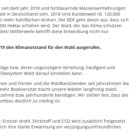
it seit dem Jahr 2018 und fortdauernde Massenvermehrungen
d in Deutschland sehr. 2018 sind bundesweit rd. 120.000
l mehr Kahlflächen drohen. Der BDF geht davon aus, dass sich
.000 Hektar erhöhen wird. Der Wald, der das Klima schützen
els! Mittlerweile betrifft diese Entwicklung nicht nur
019 den Klimanotstand für den Wald ausgerufen.
läge bzw. deren ungünstigere Verteilung, häufigere und
r Ökosystem Wald darauf einstellen kann.
nen und Förster und die Waldbesitzenden seit Jahrzehnten die
 Biodiversität macht unsere Wälder langfristig stabil.
ehnte bzw. Jahrhunderte benötigen. Wir stellen fest, dass die
mbau deutlich zu niedrig ist.
osion droht, Stickstoff und CO2 wird zusätzlich freigesetzt
rch ihre starke Erwärmung ein verjüngungsunfreundliches