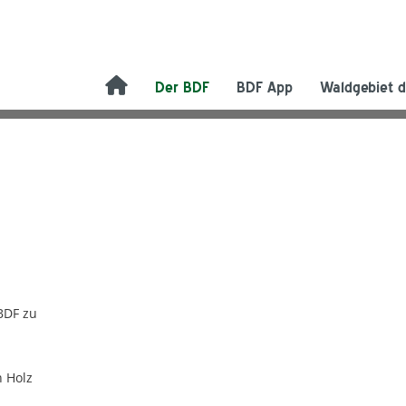
Der BDF
BDF App
Waldgebiet d
BDF zu
n Holz