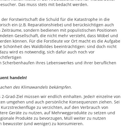
sucher. Das muss stets mit bedacht werden.
er Forstwirtschaft die Schuld für die Katastrophe in die
orisch ein (z.B. Reparationshiebe) und berücksichtigen auch
n Zeiträume, sondern bedienen mit populistischen Positionen
deten Gesellschaft, die nicht mehr versteht, dass Möbel und
rden können. Für die Forstleute vor Ort macht es die Aufgabe
 Schönheit des Waldbildes beeinträchtigen: sind doch nicht
zu wird es notwendig, sich dafür auch noch vor
chtfertigen
r dem Scherbenhaufen ihres Lebenswerkes und ihrer beruflichen
quent handeln!
rsachen des Klimawandels bekämpfen.
2-Grad-Ziel müssen wir endlich einhalten. Jede/r einzelne von
eten umgehen und auch persönliche Konsequenzen ziehen. Sei
f Kurzstreckenflüge zu verzichten, auf den Verbrauch von
entere Geräte zu nutzen, auf Mehrwegprodukte zu setzen und
regionale Produkte zu bevorzugen, Müll weiter zu nutzen
ach bewusster (und weniger) zu konsumieren.