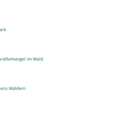
ark
hkräftemangel im Wald
hsens Wäldern