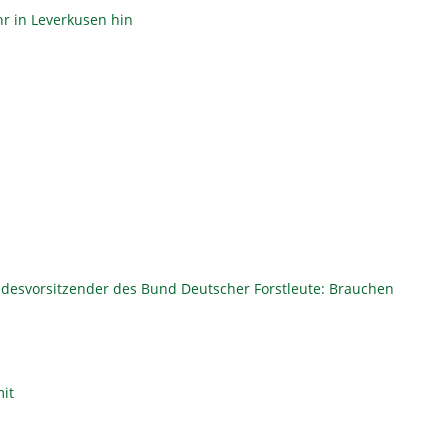
r in Leverkusen hin
andesvorsitzender des Bund Deutscher Forstleute: Brauchen
mit