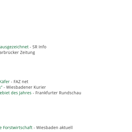
 ausgezeichnet
- SR Info
arbrücker Zeitung
Käfer
- FAZ net
s“
- Wiesbadener Kurier
biet des Jahres
- Frankfurter Rundschau
e Forstwirtschaft
- Wiesbaden aktuell