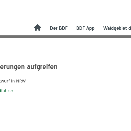
Der BDF
BDF App
Waldgebiet d
derungen aufgreifen
ntwurf in NRW
dfahrer