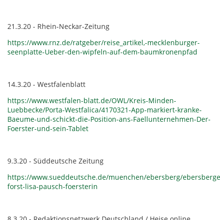
21.3.20 - Rhein-Neckar-Zeitung
https://www.rnz.de/ratgeber/reise_artikel,-mecklenburger-
seenplatte-Ueber-den-wipfeln-auf-dem-baumkronenpfad
14.3.20 - Westfalenblatt
https://www.westfalen-blatt.de/OWL/Kreis-Minden-
Luebbecke/Porta-Westfalica/4170321-App-markiert-kranke-
Baeume-und-schickt-die-Position-ans-Faellunternehmen-Der-
Foerster-und-sein-Tablet
9.3.20 - Süddeutsche Zeitung
https://www.sueddeutsche.de/muenchen/ebersberg/ebersberge
forst-lisa-pausch-foersterin
8.3.20 - Redaktionsnetzwerk Deutschland / Heise online