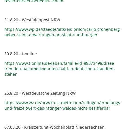
revierfoerster-benedikt-schelb
31.8.20 - Westfalenpost NRW
https://www.wp.de/staedte/altkreis-brilon/carlo-cronenberg-
ueber-seine-erwartungen-an-staat-und-buerger
30.8.20 - t-online
https://www.t-online.de/leben/familie/id_88373498/diese-
fremden-baeume-koennten-bald-in-deutschen-staedten-
stehen
25.8.20 - Westdeutsche Zeitung NRW
https://www.wz.de/nrw/kreis-mettmann/ratingen/erholungs-
und-freizeitwert-des-ratinger-waldes-nicht-bezifferbar
07.08.20 - Kreiszeitung-Wochenblatt Niedersachsen