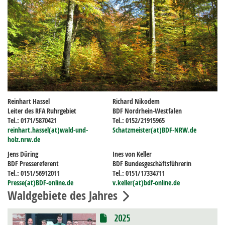
Reinhart Hassel
Richard Nikodem
Leiter des RFA Ruhrgebiet
BDF Nordrhein-Westfalen
Tel.: 0171/5870421
Tel.: 0152/21915965
reinhart.hassel(at)wald-und-
Schatzmeister(at)BDF-NRW.de
holz.nrw.de
Jens Düring
Ines von Keller
BDF Pressereferent
BDF Bundesgeschäftsführerin
Tel.: 0151/56912011
Tel.: 0151/17334711
Presse(at)BDF-online.de
v.keller(at)bdf-online.de
Waldgebiete des Jahres
2025