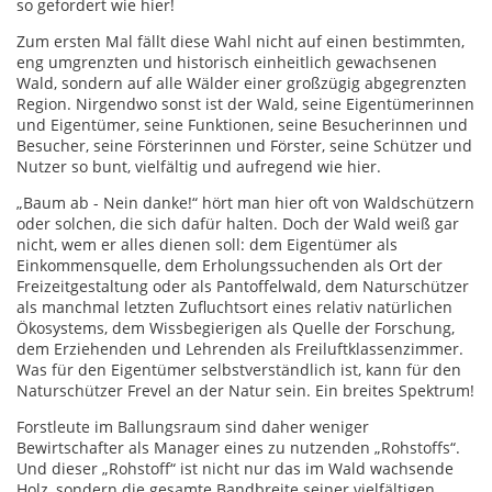
so gefordert wie hier!
Zum ersten Mal fällt diese Wahl nicht auf einen bestimmten,
eng umgrenzten und historisch einheitlich gewachsenen
Wald, sondern auf alle Wälder einer großzügig abgegrenzten
Region. Nirgendwo sonst ist der Wald, seine Eigentümerinnen
und Eigentümer, seine Funktionen, seine Besucherinnen und
Besucher, seine Försterinnen und Förster, seine Schützer und
Nutzer so bunt, vielfältig und aufregend wie hier.
„Baum ab - Nein danke!“ hört man hier oft von Waldschützern
oder solchen, die sich dafür halten. Doch der Wald weiß gar
nicht, wem er alles dienen soll: dem Eigentümer als
Einkommensquelle, dem Erholungssuchenden als Ort der
Freizeitgestaltung oder als Pantoffelwald, dem Naturschützer
als manchmal letzten Zufluchtsort eines relativ natürlichen
Ökosystems, dem Wissbegierigen als Quelle der Forschung,
dem Erziehenden und Lehrenden als Freiluftklassenzimmer.
Was für den Eigentümer selbstverständlich ist, kann für den
Naturschützer Frevel an der Natur sein. Ein breites Spektrum!
Forstleute im Ballungsraum sind daher weniger
Bewirtschafter als Manager eines zu nutzenden „Rohstoffs“.
Und dieser „Rohstoff“ ist nicht nur das im Wald wachsende
Holz, sondern die gesamte Bandbreite seiner vielfältigen