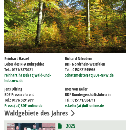
Reinhart Hassel
Richard Nikodem
Leiter des RFA Ruhrgebiet
BDF Nordrhein-Westfalen
Tel.: 0171/5870421
Tel.: 0152/21915965
reinhart.hassel(at)wald-und-
Schatzmeister(at)BDF-NRW.de
holz.nrw.de
Jens Düring
Ines von Keller
BDF Pressereferent
BDF Bundesgeschäftsführerin
Tel.: 0151/56912011
Tel.: 0151/17334711
Presse(at)BDF-online.de
v.keller(at)bdf-online.de
Waldgebiete des Jahres
2025