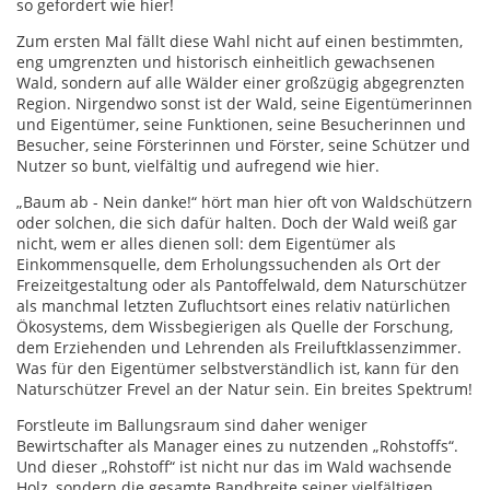
so gefordert wie hier!
Zum ersten Mal fällt diese Wahl nicht auf einen bestimmten,
eng umgrenzten und historisch einheitlich gewachsenen
Wald, sondern auf alle Wälder einer großzügig abgegrenzten
Region. Nirgendwo sonst ist der Wald, seine Eigentümerinnen
und Eigentümer, seine Funktionen, seine Besucherinnen und
Besucher, seine Försterinnen und Förster, seine Schützer und
Nutzer so bunt, vielfältig und aufregend wie hier.
„Baum ab - Nein danke!“ hört man hier oft von Waldschützern
oder solchen, die sich dafür halten. Doch der Wald weiß gar
nicht, wem er alles dienen soll: dem Eigentümer als
Einkommensquelle, dem Erholungssuchenden als Ort der
Freizeitgestaltung oder als Pantoffelwald, dem Naturschützer
als manchmal letzten Zufluchtsort eines relativ natürlichen
Ökosystems, dem Wissbegierigen als Quelle der Forschung,
dem Erziehenden und Lehrenden als Freiluftklassenzimmer.
Was für den Eigentümer selbstverständlich ist, kann für den
Naturschützer Frevel an der Natur sein. Ein breites Spektrum!
Forstleute im Ballungsraum sind daher weniger
Bewirtschafter als Manager eines zu nutzenden „Rohstoffs“.
Und dieser „Rohstoff“ ist nicht nur das im Wald wachsende
Holz, sondern die gesamte Bandbreite seiner vielfältigen