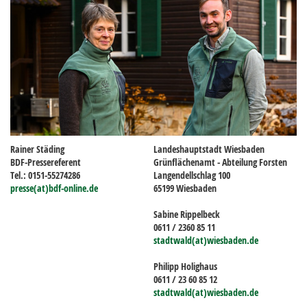
Rainer Städing
Landeshauptstadt Wiesbaden
BDF-Pressereferent
Grünflächenamt - Abteilung Forsten
Tel.: 0151-55274286
Langendellschlag 100
presse(at)bdf-online.de
65199 Wiesbaden
Sabine Rippelbeck
0611 / 2360 85 11
stadtwald(at)wiesbaden.de
Philipp Holighaus
0611 / 23 60 85 12
stadtwald(at)wiesbaden.de