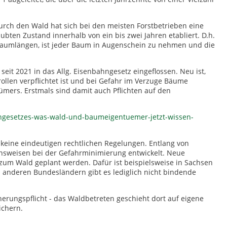
rch den Wald hat sich bei den meisten Forstbetrieben eine
en Zustand innerhalb von ein bis zwei Jahren etabliert. D.h.
5 Baumlängen, ist jeder Baum in Augenschein zu nehmen und die
eit 2021 in das Allg. Eisenbahngesetz eingeflossen. Neu ist,
ollen verpflichtet ist und bei Gefahr im Verzuge Bäume
ümers. Erstmals sind damit auch Pflichten auf den
hngesetzes-was-wald-und-baumeigentuemer-jetzt-wissen-
keine eindeutigen rechtlichen Regelungen. Entlang von
nsweisen bei der Gefahrminimierung entwickelt. Neue
zum Wald geplant werden. Dafür ist beispielsweise in Sachsen
 anderen Bundesländern gibt es lediglich nicht bindende
herungspflicht - das Waldbetreten geschieht dort auf eigene
ichern.