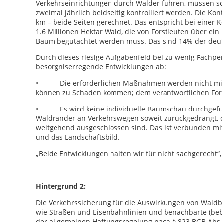
Verkehrseinrichtungen durch Wälder führen, müssen sc
zweimal jährlich beidseitig kontrolliert werden. Die Kon
km – beide Seiten gerechnet. Das entspricht bei einer 
1.6 Millionen Hektar Wald, die von Forstleuten über ei
Baum begutachtet werden muss. Das sind 14% der deut
Durch dieses riesige Aufgabenfeld bei zu wenig Fachper
besorgniserregende Entwicklungen ab:
• Die erforderlichen Maßnahmen werden nicht mit der
können zu Schaden kommen; dem verantwortlichen Fors
• Es wird keine individuelle Baumschau durchgeführt
Waldränder an Verkehrswegen soweit zurückgedrängt, d
weitgehend ausgeschlossen sind. Das ist verbunden mi
und das Landschaftsbild.
„Beide Entwicklungen halten wir für nicht sachgerecht“,
Hintergrund 2:
Die Verkehrssicherung für die Auswirkungen von Wald
wie Straßen und Eisenbahnlinien und benachbarte (beba
der allgemeinen Haftungsregelung nach § 823 BGB Abs. 1 