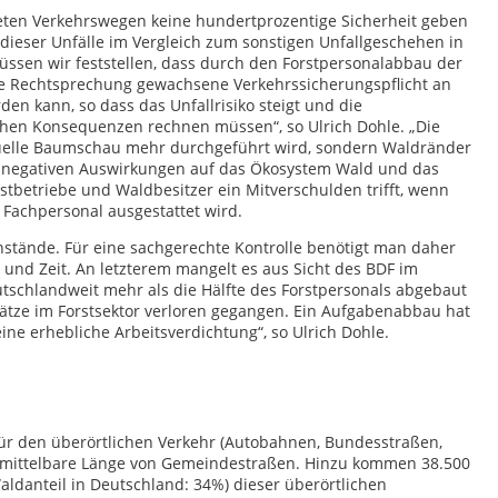
eten Verkehrswegen keine hundertprozentige Sicherheit geben
t dieser Unfälle im Vergleich zum sonstigen Unfallgeschehen in
ssen wir feststellen, dass durch den Forstpersonalabbau der
 die Rechtsprechung gewachsene Verkehrssicherungspflicht an
en kann, so dass das Unfallrisiko steigt und die
ichen Konsequenzen rechnen müssen“, so Ulrich Dohle. „Die
viduelle Baumschau mehr durchgeführt wird, sondern Waldränder
t negativen Auswirkungen auf das Ökosystem Wald und das
rstbetriebe und Waldbesitzer ein Mitverschulden trifft, wenn
Fachpersonal ausgestattet wird.
tände. Für eine sachgerechte Kontrolle benötigt man daher
und Zeit. An letzterem mangelt es aus Sicht des BDF im
eutschlandweit mehr als die Hälfte des Forstpersonals abgebaut
lätze im Forstsektor verloren gegangen. Ein Aufgabenabbau hat
eine erhebliche Arbeitsverdichtung“, so Ulrich Dohle.
 für den überörtlichen Verkehr (Autobahnen, Bundesstraßen,
ermittelbare Länge von Gemeindestraßen. Hinzu kommen 38.500
danteil in Deutschland: 34%) dieser überörtlichen