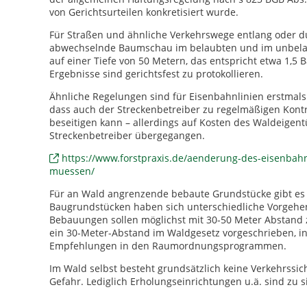
von Gerichtsurteilen konkretisiert wurde.
Für Straßen und ähnliche Verkehrswege entlang oder du
abwechselnde Baumschau im belaubten und im unbelaubt
auf einer Tiefe von 50 Metern, das entspricht etwa 1,
Ergebnisse sind gerichtsfest zu protokollieren.
Ähnliche Regelungen sind für Eisenbahnlinien erstmals s
dass auch der Streckenbetreiber zu regelmäßigen Kontr
beseitigen kann – allerdings auf Kosten des Waldeigent
Streckenbetreiber übergegangen.
https://www.forstpraxis.de/aenderung-des-eisenba
muessen/
Für an Wald angrenzende bebaute Grundstücke gibt es 
Baugrundstücken haben sich unterschiedliche Vorgehe
Bebauungen sollen möglichst mit 30-50 Meter Abstand 
ein 30-Meter-Abstand im Waldgesetz vorgeschrieben, in
Empfehlungen in den Raumordnungsprogrammen.
Im Wald selbst besteht grundsätzlich keine Verkehrssic
Gefahr. Lediglich Erholungseinrichtungen u.ä. sind zu s