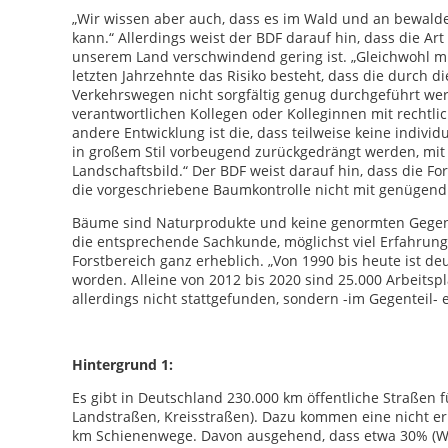
„Wir wissen aber auch, dass es im Wald und an bewald
kann.“ Allerdings weist der BDF darauf hin, dass die Ar
unserem Land verschwindend gering ist. „Gleichwohl mü
letzten Jahrzehnte das Risiko besteht, dass die durch
Verkehrswegen nicht sorgfältig genug durchgeführt werd
verantwortlichen Kollegen oder Kolleginnen mit rechtl
andere Entwicklung ist die, dass teilweise keine indi
in großem Stil vorbeugend zurückgedrängt werden, mi
Landschaftsbild.“ Der BDF weist darauf hin, dass die Fo
die vorgeschriebene Baumkontrolle nicht mit genügend 
Bäume sind Naturprodukte und keine genormten Gegens
die entsprechende Sachkunde, möglichst viel Erfahrung 
Forstbereich ganz erheblich. „Von 1990 bis heute ist d
worden. Alleine von 2012 bis 2020 sind 25.000 Arbeitsp
allerdings nicht stattgefunden, sondern -im Gegenteil- 
Hintergrund 1:
Es gibt in Deutschland 230.000 km öffentliche Straßen
Landstraßen, Kreisstraßen). Dazu kommen eine nicht 
km Schienenwege. Davon ausgehend, dass etwa 30% (Wal