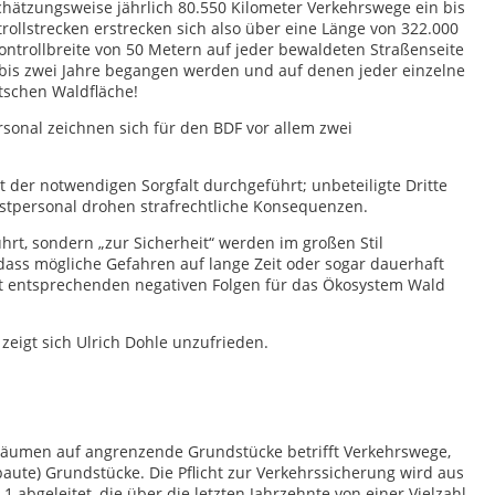
hätzungsweise jährlich 80.550 Kilometer Verkehrswege ein bis
trollstrecken erstrecken sich also über eine Länge von 322.000
Kontrollbreite von 50 Metern auf jeder bewaldeten Straßenseite
n bis zwei Jahre begangen werden und auf denen jeder einzelne
schen Waldfläche!
sonal zeichnen sich für den BDF vor allem zwei
 notwendigen Sorgfalt durchgeführt; unbeteiligte Dritte
tpersonal drohen strafrechtliche Konsequenzen.
, sondern „zur Sicherheit“ werden im großen Stil
ass mögliche Gefahren auf lange Zeit oder sogar dauerhaft
t entsprechenden negativen Folgen für das Ökosystem Wald
 zeigt sich Ulrich Dohle unzufrieden.
bäumen auf angrenzende Grundstücke betrifft Verkehrswege,
ute) Grundstücke. Die Pflicht zur Verkehrssicherung wird aus
abgeleitet, die über die letzten Jahrzehnte von einer Vielzahl