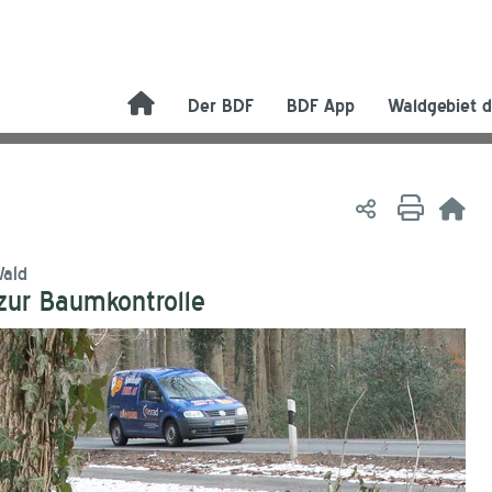
Der BDF
BDF App
Waldgebiet d
Wald
ur Baumkontrolle