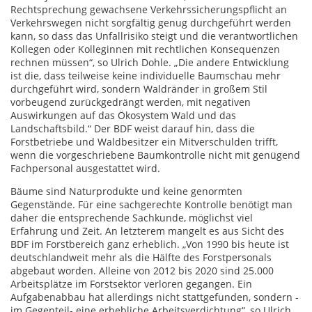
Rechtsprechung gewachsene Verkehrssicherungspflicht an
Verkehrswegen nicht sorgfältig genug durchgeführt werden
kann, so dass das Unfallrisiko steigt und die verantwortlichen
Kollegen oder Kolleginnen mit rechtlichen Konsequenzen
rechnen müssen“, so Ulrich Dohle. „Die andere Entwicklung
ist die, dass teilweise keine individuelle Baumschau mehr
durchgeführt wird, sondern Waldränder in großem Stil
vorbeugend zurückgedrängt werden, mit negativen
Auswirkungen auf das Ökosystem Wald und das
Landschaftsbild.“ Der BDF weist darauf hin, dass die
Forstbetriebe und Waldbesitzer ein Mitverschulden trifft,
wenn die vorgeschriebene Baumkontrolle nicht mit genügend
Fachpersonal ausgestattet wird.
Bäume sind Naturprodukte und keine genormten
Gegenstände. Für eine sachgerechte Kontrolle benötigt man
daher die entsprechende Sachkunde, möglichst viel
Erfahrung und Zeit. An letzterem mangelt es aus Sicht des
BDF im Forstbereich ganz erheblich. „Von 1990 bis heute ist
deutschlandweit mehr als die Hälfte des Forstpersonals
abgebaut worden. Alleine von 2012 bis 2020 sind 25.000
Arbeitsplätze im Forstsektor verloren gegangen. Ein
Aufgabenabbau hat allerdings nicht stattgefunden, sondern -
im Gegenteil- eine erhebliche Arbeitsverdichtung“, so Ulrich