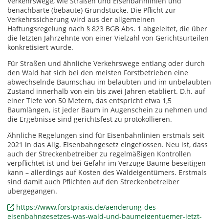
Verkehrswege, wie Straßen und Eisenbahnlinien und
benachbarte (bebaute) Grundstücke. Die Pflicht zur
Verkehrssicherung wird aus der allgemeinen
Haftungsregelung nach § 823 BGB Abs. 1 abgeleitet, die über
die letzten Jahrzehnte von einer Vielzahl von Gerichtsurteilen
konkretisiert wurde.
Für Straßen und ähnliche Verkehrswege entlang oder durch
den Wald hat sich bei den meisten Forstbetrieben eine
abwechselnde Baumschau im belaubten und im unbelaubten
Zustand innerhalb von ein bis zwei Jahren etabliert. D.h. auf
einer Tiefe von 50 Metern, das entspricht etwa 1,5
Baumlängen, ist jeder Baum in Augenschein zu nehmen und
die Ergebnisse sind gerichtsfest zu protokollieren.
Ähnliche Regelungen sind für Eisenbahnlinien erstmals seit
2021 in das Allg. Eisenbahngesetz eingeflossen. Neu ist, dass
auch der Streckenbetreiber zu regelmäßigen Kontrollen
verpflichtet ist und bei Gefahr im Verzuge Bäume beseitigen
kann – allerdings auf Kosten des Waldeigentümers. Erstmals
sind damit auch Pflichten auf den Streckenbetreiber
übergegangen.
https://www.forstpraxis.de/aenderung-des-
eisenbahngesetzes-was-wald-und-baumeigentuemer-jetzt-