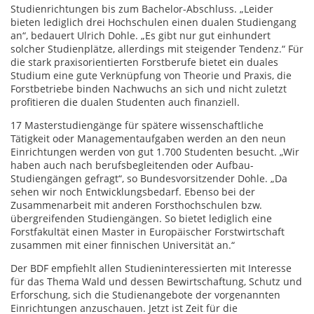
Studienrichtungen bis zum Bachelor-Abschluss. „Leider
bieten lediglich drei Hochschulen einen dualen Studiengang
an“, bedauert Ulrich Dohle. „Es gibt nur gut einhundert
solcher Studienplätze, allerdings mit steigender Tendenz.“ Für
die stark praxisorientierten Forstberufe bietet ein duales
Studium eine gute Verknüpfung von Theorie und Praxis, die
Forstbetriebe binden Nachwuchs an sich und nicht zuletzt
profitieren die dualen Studenten auch finanziell.
17 Masterstudiengänge für spätere wissenschaftliche
Tätigkeit oder Managementaufgaben werden an den neun
Einrichtungen werden von gut 1.700 Studenten besucht. „Wir
haben auch nach berufsbegleitenden oder Aufbau-
Studiengängen gefragt“, so Bundesvorsitzender Dohle. „Da
sehen wir noch Entwicklungsbedarf. Ebenso bei der
Zusammenarbeit mit anderen Forsthochschulen bzw.
übergreifenden Studiengängen. So bietet lediglich eine
Forstfakultät einen Master in Europäischer Forstwirtschaft
zusammen mit einer finnischen Universität an.“
Der BDF empfiehlt allen Studieninteressierten mit Interesse
für das Thema Wald und dessen Bewirtschaftung, Schutz und
Erforschung, sich die Studienangebote der vorgenannten
Einrichtungen anzuschauen. Jetzt ist Zeit für die