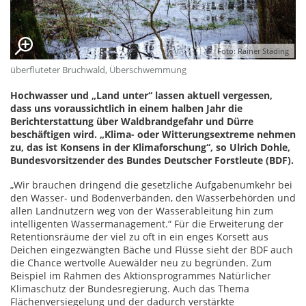
Foto: Rainer Städing
überfluteter Bruchwald, Überschwemmung
Hochwasser und „Land unter“ lassen aktuell vergessen,
dass uns voraussichtlich in einem halben Jahr die
Berichterstattung über Waldbrandgefahr und Dürre
beschäftigen wird. „Klima- oder Witterungsextreme nehmen
zu, das ist Konsens in der Klimaforschung“, so Ulrich Dohle,
Bundesvorsitzender des Bundes Deutscher Forstleute (BDF).
„Wir brauchen dringend die gesetzliche Aufgabenumkehr bei
den Wasser- und Bodenverbänden, den Wasserbehörden und
allen Landnutzern weg von der Wasserableitung hin zum
intelligenten Wassermanagement.“ Für die Erweiterung der
Retentionsräume der viel zu oft in ein enges Korsett aus
Deichen eingezwängten Bäche und Flüsse sieht der BDF auch
die Chance wertvolle Auewälder neu zu begründen. Zum
Beispiel im Rahmen des Aktionsprogrammes Natürlicher
Klimaschutz der Bundesregierung. Auch das Thema
Flächenversiegelung und der dadurch verstärkte