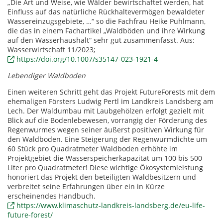
„Die Art und Weise, wie Wälder bewirtschaftet werden, hat
Einfluss auf das natürliche Rückhaltevermögen bewaldeter
Wassereinzugsgebiete, …“ so die Fachfrau Heike Puhlmann,
die das in einem Fachartikel „Waldböden und ihre Wirkung
auf den Wasserhaushalt“ sehr gut zusammenfasst. Aus:
Wasserwirtschaft 11/2023;
https://doi.org/10.1007/s35147-023-1921-4
Lebendiger Waldboden
Einen weiteren Schritt geht das Projekt FutureForests mit dem
ehemaligen Försters Ludwig Pertl im Landkreis Landsberg am
Lech. Der Waldumbau mit Laubgehölzen erfolgt gezielt mit
Blick auf die Bodenlebewesen, vorrangig der Förderung des
Regenwurmes wegen seiner äußerst positiven Wirkung für
den Waldboden. Eine Steigerung der Regenwurmdichte um
60 Stück pro Quadratmeter Waldboden erhöhte im
Projektgebiet die Wasserspeicherkapazität um 100 bis 500
Liter pro Quadratmeter! Diese wichtige Ökosystemleistung
honoriert das Projekt den beteiligten Waldbesitzern und
verbreitet seine Erfahrungen über ein in Kürze
erscheinendes Handbuch.
https://www.klimaschutz-landkreis-landsberg.de/eu-life-
future-forest/