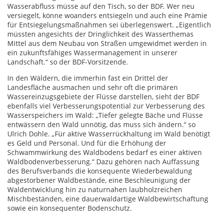
Wasserabfluss müsse auf den Tisch, so der BDF. Wer neu
versiegelt, könne woanders entsiegeln und auch eine Prämie
für Entsiegelungsmaßnahmen sei überlegenswert. „Eigentlich
müssten angesichts der Dringlichkeit des Wasserthemas
Mittel aus dem Neubau von Straßen umgewidmet werden in
ein zukunftsfähiges Wassermanagement in unserer
Landschaft.“ so der BDF-Vorsitzende.
In den Wäldern, die immerhin fast ein Drittel der
Landesfläche ausmachen und sehr oft die primären
Wassereinzugsgebiete der Flüsse darstellen, sieht der BDF
ebenfalls viel Verbesserungspotential zur Verbesserung des
Wasserspeichers im Wald: „Tiefer gelegte Bäche und Flüsse
entwässern den Wald unnötig, das muss sich ändern.“ so
Ulrich Dohle. „Für aktive Wasserrückhaltung im Wald benötigt
es Geld und Personal. Und für die Erhöhung der
Schwammwirkung des Waldbodens bedarf es einer aktiven
Waldbodenverbesserung.“ Dazu gehören nach Auffassung
des Berufsverbands die konsequente Wiederbewaldung
abgestorbener Waldbestände, eine Beschleunigung der
Waldentwicklung hin zu naturnahen laubholzreichen
Mischbeständen, eine dauerwaldartige Waldbewirtschaftung
sowie ein konsequenter Bodenschutz.