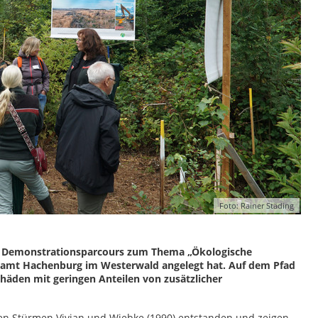
Foto: Rainer Städing
en Demonstrationsparcours zum Thema „Ökologische
stamt Hachenburg im Westerwald angelegt hat. Auf dem Pfad
chäden mit geringen Anteilen von zusätzlicher
 den Stürmen Vivian und Wiebke (1990) entstanden und zeigen