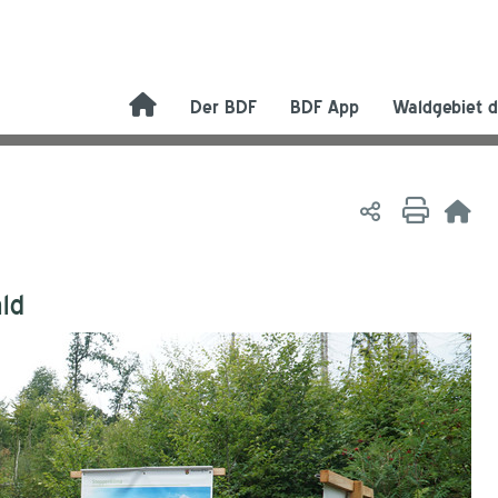
Der BDF
BDF App
Waldgebiet d
ld