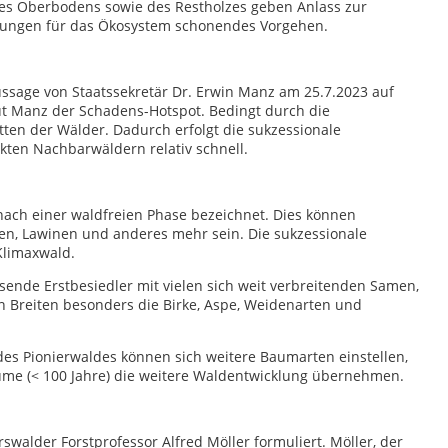
s Oberbodens sowie des Restholzes geben Anlass zur
regungen für das Ökosystem schonendes Vorgehen.
ussage von Staatssekretär Dr. Erwin Manz am 25.7.2023 auf
aut Manz der Schadens-Hotspot. Bedingt durch die
tten der Wälder. Dadurch erfolgt die sukzessionale
ten Nachbarwäldern relativ schnell.
nach einer waldfreien Phase bezeichnet. Dies können
en, Lawinen und anderes mehr sein. Die sukzessionale
Klimaxwald.
ende Erstbesiedler mit vielen sich weit verbreitenden Samen,
en Breiten besonders die Birke, Aspe, Weidenarten und
es Pionierwaldes können sich weitere Baumarten einstellen,
me (< 100 Jahre) die weitere Waldentwicklung übernehmen.
alder Forstprofessor Alfred Möller formuliert. Möller, der