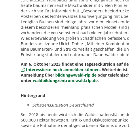
heute baumartenreiche Mischwälder mit vielen Pionier-
der sich vor Ort informiert hat. „Besonders beeindrucke
Absterben des Fichtenwaldes Baumverjüngung mit über 
Lediglich Buchen sind einige Jahre vor dem einsetzend
diesem besonderen rheinland-pfälzischen Modell sind 
vorhanden, die von selbst erst nach vielen Jahrzehnten
Wiederbewaldung von großen Schadflächen befassen, di
Bundesvorsitzende Ulrich Dohle. „Mit einer Kombinatio
eine Baumarten- und Strukturvielfalt geschaffen, die 
Entwicklung stabiler und naturnaher Dauerwälder biete
Am 6. Oktober 2023 findet eine Tagesexkursion auf d
Interessierte noch anmelden können
. Weiterhin is
Anmeldung über
bildung@wald-rlp.de
oder telefonis
unter
waldbildungzentrum.wald.rlp.de
.
Hintergrund
Schadenssituation Deutschland
Seit 2018 bis heute wird sich die Waldschadensfläche
600.000 Hektar bewegen. Kritik- und Diskussionspunkt
sowie die Entnahme der abgestorbenen Bäume, die zu 