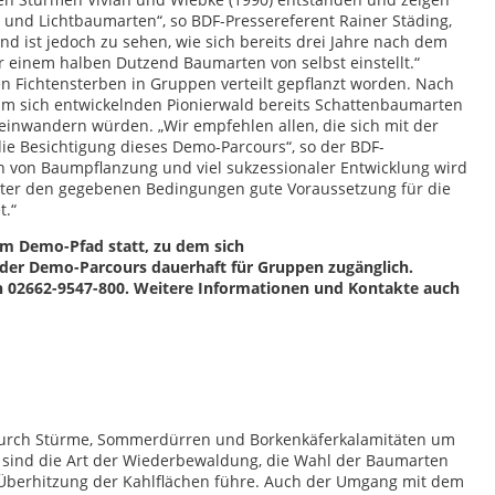
 und Lichtbaumarten“, so BDF-Pressereferent Rainer Städing,
nd ist jedoch zu sehen, wie sich bereits drei Jahre nach dem
einem halben Dutzend Baumarten von selbst einstellt.“
en Fichtensterben in Gruppen verteilt gepflanzt worden. Nach
im sich entwickelnden Pionierwald bereits Schattenbaumarten
 einwandern würden. „Wir empfehlen allen, die sich mit der
e Besichtigung dieses Demo-Parcours“, so der BDF-
n von Baumpflanzung und viel sukzessionaler Entwicklung wird
unter den gegebenen Bedingungen gute Voraussetzung für die
t.“
em Demo-Pfad statt, zu dem sich
t der Demo-Parcours dauerhaft für Gruppen zugänglich.
ch 02662-9547-800. Weitere Informationen und Kontakte auch
 durch Stürme, Sommerdürren und Borkenkäferkalamitäten um
e sind die Art der Wiederbewaldung, die Wahl der Baumarten
Überhitzung der Kahlflächen führe. Auch der Umgang mit dem