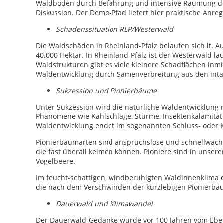
Waldboden durch Befahrung und intensive Räumung de
Diskussion. Der Demo-Pfad liefert hier praktische An
Schadenssituation RLP/Westerwald
Die Waldschäden in Rheinland-Pfalz belaufen sich lt. A
40.000 Hektar. In Rheinland-Pfalz ist der Westerwald l
Waldstrukturen gibt es viele kleinere Schadflächen inmi
Waldentwicklung durch Samenverbreitung aus den intak
Sukzession und Pionierbäume
Unter Sukzession wird die natürliche Waldentwicklung 
Phänomene wie Kahlschläge, Stürme, Insektenkalamität
Waldentwicklung endet im sogenannten Schluss- oder 
Pionierbaumarten sind anspruchslose und schnellwachs
die fast überall keimen können. Pioniere sind in unser
Vogelbeere.
Im feucht-schattigen, windberuhigten Waldinnenklima d
die nach dem Verschwinden der kurzlebigen Pionierbäu
Dauerwald und Klimawandel
Der Dauerwald-Gedanke wurde vor 100 Jahren vom Ebersw