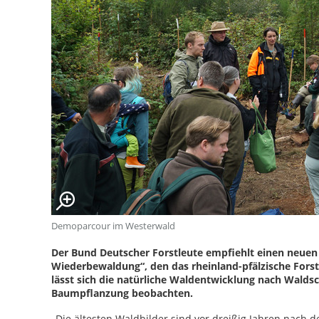
Demoparcour im Westerwald
Der Bund Deutscher Forstleute empfiehlt einen neu
Wiederbewaldung“, den das rheinland-pfälzische For
lässt sich die natürliche Waldentwicklung nach Walds
Baumpflanzung beobachten.
„Die ältesten Waldbilder sind vor dreißig Jahren nach