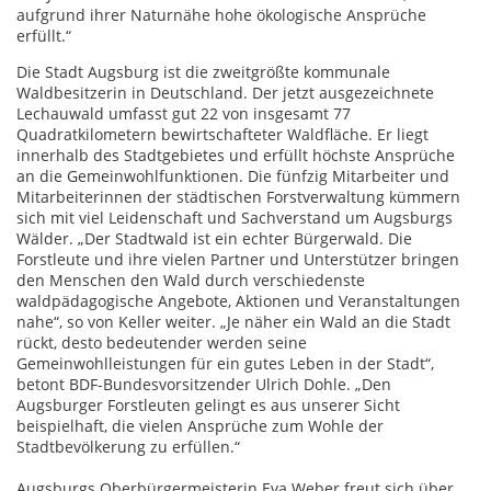
aufgrund ihrer Naturnähe hohe ökologische Ansprüche
erfüllt.“
Die Stadt Augsburg ist die zweitgrößte kommunale
Waldbesitzerin in Deutschland. Der jetzt ausgezeichnete
Lechauwald umfasst gut 22 von insgesamt 77
Quadratkilometern bewirtschafteter Waldfläche. Er liegt
innerhalb des Stadtgebietes und erfüllt höchste Ansprüche
an die Gemeinwohlfunktionen. Die fünfzig Mitarbeiter und
Mitarbeiterinnen der städtischen Forstverwaltung kümmern
sich mit viel Leidenschaft und Sachverstand um Augsburgs
Wälder. „Der Stadtwald ist ein echter Bürgerwald. Die
Forstleute und ihre vielen Partner und Unterstützer bringen
den Menschen den Wald durch verschiedenste
waldpädagogische Angebote, Aktionen und Veranstaltungen
nahe“, so von Keller weiter. „Je näher ein Wald an die Stadt
rückt, desto bedeutender werden seine
Gemeinwohlleistungen für ein gutes Leben in der Stadt“,
betont BDF-Bundesvorsitzender Ulrich Dohle. „Den
Augsburger Forstleuten gelingt es aus unserer Sicht
beispielhaft, die vielen Ansprüche zum Wohle der
Stadtbevölkerung zu erfüllen.“
Augsburgs Oberbürgermeisterin Eva Weber freut sich über