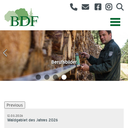
AK Forstliche Umweltbildung
Angestelltenvertretung
BDF für Klimaschutz
Forstwirtvertretung
Berufsbilder
BDF-Jugend
Bund Deutscher Forstleute
Previous
12.03.2026
Waldgebiet des Jahres 2026