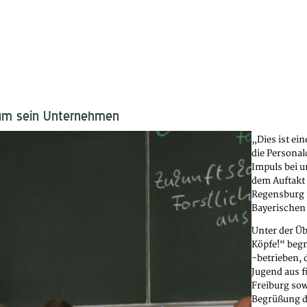
um sein Unternehmen
„Dies ist ei
die Personal
Impuls bei 
dem Auftakt 
Regensburg m
Bayerischen 
Unter der Üb
Köpfe!“ beg
-betrieben, 
Jugend aus 
Freiburg sow
Begrüßung d