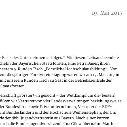
19. Mai 2017
ne Basis des Unternehmenserfolges.“ Mit diesem Leitsatz beendete
chefin der Bayerischen Staatsforsten, Frau Petra Bauer, ihren
unserem 5. Runden Tisch „Forstliche Hochschulausbildung“. Vor
zur diesjährigen Forstvereinstagung waren wir am 17. Mai 2017 in
it unserem Runden Tisch zu Gast in der Betriebszentrale der
Staatsforsten.
erschrift „Förster/-in gesucht – der Wettkampf um die (besten)
rüßten wir Vertreter von vier Landesverwaltungen beziehungsweise
der Bundesforst sowie Privatunternehmen, Vertreter der BDF-
fünf Bundesländern und der Hochschule Weihenstephan, der Uni
ie der dbb-Jugendvertreterin aus Bayern. Nach einer kurzen
urch die Bundesjugendvorsitzende Ina Gilow übernahm Matthias