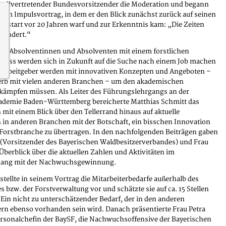
stellvertretender Bundesvorsitzender die Moderation und begann
inem Impulsvortrag, in dem er den Blick zunächst zurück auf seinen
fsstart vor 20 Jahren warf und zur Erkenntnis kam: „Die Zeiten
geändert.“
die Absolventinnen und Absolventen mit einem forstlichen
hluss werden sich in Zukunft auf die Suche nach einem Job machen
 Arbeitgeber werden mit innovativen Konzepten und Angeboten –
rb mit vielen anderen Branchen – um den akademischen
ämpfen müssen. Als Leiter des Führungslehrgangs an der
demie Baden-Württemberg bereicherte Matthias Schmitt das
mit einem Blick über den Tellerrand hinaus auf aktuelle
in anderen Branchen mit der Botschaft, ein bisschen Innovation
 Forstbranche zu übertragen. In den nachfolgenden Beiträgen gaben
 (Vorsitzender des Bayerischen Waldbesitzerverbandes) und Frau
Überblick über die aktuellen Zahlen und Aktivitäten im
ng mit der Nachwuchsgewinnung.
 stellte in seinem Vortrag die Mitarbeiterbedarfe außerhalb des
 bzw. der Forstverwaltung vor und schätzte sie auf ca. 15 Stellen
. Ein nicht zu unterschätzender Bedarf, der in den anderen
rn ebenso vorhanden sein wird. Danach präsentierte Frau Petra
ersonalchefin der BaySF, die Nachwuchsoffensive der Bayerischen