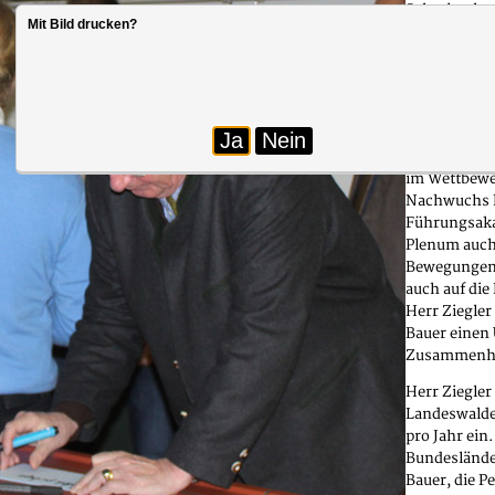
Schmitt als 
Mit Bild drucken?
selbst mit e
eigenen Beru
haben sich 
Nicht mehr 
Studienabsc
Ja
Nein
müssen. Die
im Wettbewe
Nachwuchs k
Führungsaka
Plenum auch 
Bewegungen 
auch auf die
Herr Ziegler
Bauer einen 
Zusammenha
Herr Ziegler
Landeswaldes
pro Jahr ein
Bundeslände
Bauer, die P