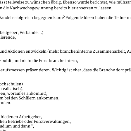
t teilweise zu wünschen übrig. Ebenso wurde berichtet, wie mühsam un
m die Nachwuchsgewinnung bereits hier ansetzen zu lassen.
andel erfolgreich begegnen kann? Folgende Ideen haben die Teilneh
beitgeber, Verbände ...)
ierende,
 und Aktionen entwickeln (mehr brancheninterne Zusammenarbeit, Au
e buhlt, und nicht die Forstbranche intern,
ufsmessen präsentieren. Wichtig ist eher, dass die Branche dort präs
Hochschulen)
ealistisch),
eben, worauf es ankommt),
sen bei den Schülern ankommen,
hulen.
chiedenen Arbeitgeber,
chen Betriebe oder Forstverwaltungen,
tudium und dann“,
ote,