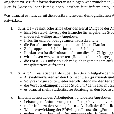
Angebote zu Berufsinformationsveranstaltungen wahrzunehmen, läss
(Berufs-)Messen über die möglichen Forstberufe zu informieren, u
Was braucht es nun, damit die Forstbranche dem demografischen W
entwickelt:
Schritt 1 – realistische Infos über den Beruf (Aufgabe der Ar
Eine Förster-Info-App der Branche für angehende Stud
niederschwellige Info-Angebote,
Infos für und von der gesamten Forstbranche,
die Forstbranche muss gemeinsam Ideen, Plattformen
Zielgruppe sind Schülerinnen und Schüler,
Konkurrent ist die Industrie, die um dieselbe Zielgrupp
wir müssen weg vom netten „Rotkäppchen“-Image,
die Forst-AGs müssen sich möglichst gemeinsam auf Ber
zersplittertem Auftreten).
Schritt 2 – realistische Infos über den Beruf (Aufgabe der 
Auswahlverfahren an den Hochschulen (praxisnah und r
Vorpraktikum sollte wieder verpflichtend werden (erl
die Voraussetzungen für das Studium / den Beruf müs
es braucht mehr studentische Beratung an den Hochsc
Informationen zu den Arbeitgebern und deren Angeboten
Leistungen, Anforderungen und Perspektiven der vers
mehr Infos zu den Arbeitgebern außerhalb der öffentli
Weiterentwicklung der BDF-Jugendbroschüre „Forsts
weitere attraktive und zielgruppengerechte Info-Angeb