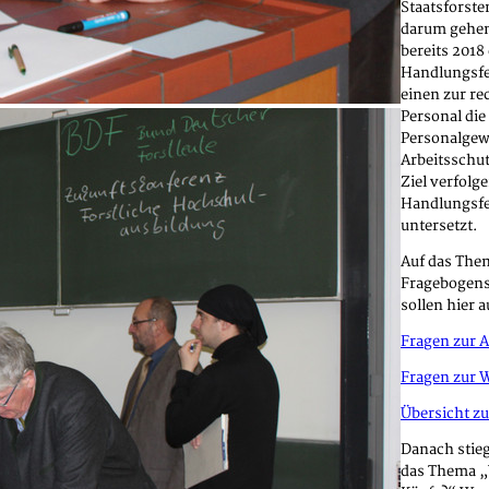
Staatsforst
darum gehen
bereits 2018
Handlungsfel
einen zur re
Personal die
Personalgew
Arbeitsschu
Ziel verfolge
Handlungsfe
untersetzt.
Auf das Them
Fragebogens“
sollen hier 
Fragen zur A
Fragen zur W
Übersicht zu
Danach stieg
das Thema „