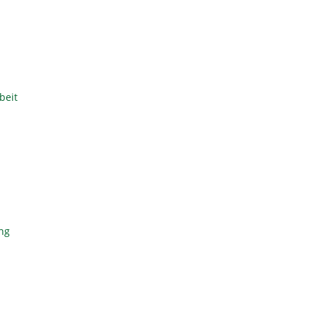
beit
ng