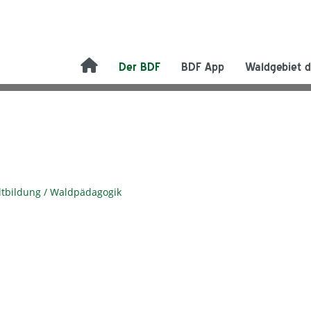
Der BDF
BDF App
Waldgebiet d
ltbildung / Waldpädagogik