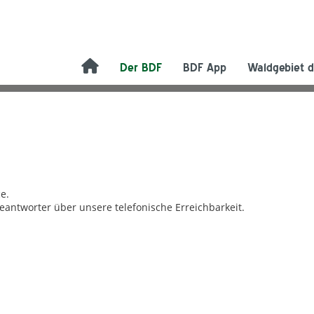
Der BDF
BDF App
Waldgebiet d
e.
beantworter über unsere telefonische Erreichbarkeit.