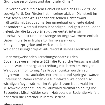
Grundwasserbildung und das lokale Klima.“
Ein Vordenker auf diesem Gebiet ist auch das BDF-Mitglied
Ludwig Pertl. Der Förster hat in seiner aktiven Dienstzeit im
bayrischen Landkreis Landsberg seinen Fichtenwald
frühzeitig mit Laubbaumarten umgebaut und legte dabei
besonderen Wert auf einen lebendigen und gesunden Boden
gelegt, der die Laubabfälle gut verwertet, intensiv
durchwurzelt ist und eine Menge an Regenwürmern enthält.
Dabei initiierte er frühzeitig Trinkwasser- und
Energieholzprojekte und wirkte an dem
Waldanpassungsprojekt FutureForest seines Landkreises mit.
Einen wegweisenden Forschungsansatz zu den
Bodenlebewesen lieferte 2021 die Forstliche Versuchsanstalt
Baden-Württembergs aus Freiburg mit ihrem erstmaligen
Waldbodenmonitoring. 129 Probenpunkte wurden auf
Regenwürmern, Laufkäfer, Hornmilben und Springschwänze
untersucht. Dabei kamen die für intakten Waldboden so
wichtigen Regenwürmer im Vergleich zum Nadelwald im
Mischwald doppelt und im Laubwald dreimal so häufig vor.
Besonders Mischwälder seien Hotspots der Bodentiervielfalt,
notierten die Forscher in ihrem Bericht.
Hintergrund