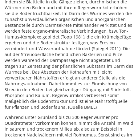
Indem sie Blattteile in die Gänge ziehen, durchmischen die
Würmer den Boden und mit ihrem Regenwurmkot erhöhen
sie die Bodenfruchtbarkeit. Im Darm des Wurmes werden die
zunächst unverdaulichen organischen und anorganischen
Bestandteile durch Darmsekrete miteinander verkittet und es
werden feste organo-mineralische Verbindungen, bzw. Ton-
Humus-Komplexe gebildet (Topp 1981), die ein Krümelgefüge
ergeben und die Bodenstruktur festigen, was Erosion
vermindert und Wasseraufnahme fördert (Spiegel 2011). Die
auf der Streuoberfläche befindlichen Bakterien und Pilze
werden während der Darmpassage nicht abgetötet und
tragen zur Zersetzung der pflanzlichen Substanz im Darm des
Wurmes bei. Das Absetzen der Kothaufen mit leicht
verwertbaren Nährstoffen erfolgt an anderer Stelle als die
Nahrungsaufnahme. Dabei kommt es zur Einmischung von
Streu in den Boden bei gleichzeitiger Düngung mit Stickstoff,
Phosphor und Kalium. Regenwurmkot verbessert somit
maßgeblich die Bodenstruktur und ist eine Nährstoffquelle
für Pflanzen und Bodenfauna. (Quelle BMEL)
Während unter Grünland bis zu 300 Regenwürmer pro
Quadratmeter vorkommen können, nimmt die Anzahl im Wald
in saurem und trockenem Milieu ab, also zum Beispiel in
trockenen Nadelwäldern mit viel Rohhumus. Sonst sind es im