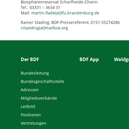
Biosphärenreservat Schorfheide-Chorin
Tel.: 03331 – 3654 31
Mail:
martin.flade(at)lfu.brandenburg.de
Rainer Städing, BDF-Pressereferent, 0151-55274286
rstaeding(at)mailbox.org
Der BDF
BDF App
Waldge
Bundesleitung
Bundesgeschäftsstelle
Adressen
Mitgliedsverbände
Leitbild
Positionen
Vertretungen