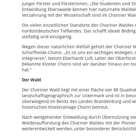
junger Förster und Försterinnen. „Die Studenten und S
Entwicklung Eberswalde können hier naturnahe Waldwirts
Verzahnung mit der Wissenschaft sind im Choriner Wal
Die vielen eiszeitlichen Standorte des Choriner Waldes
nordostdeutschen Tieflandes. Das schafft ideale Bedin
vielfältig und einzigartig.
Wegen dieser natürlichen Vielfalt gehört der Choriner 
Schorfheide-Chorin. „Es ist uns ein wichtiges Anliegen
integrieren“, betont Eberhardt Luft, Leiter der Oberfö
bekannte Kloster Chorin sind wir darüber hinaus ein tou
hat.“
Der Wald
Der Choriner Wald liegt mit einer Fläche von 88 Quadrat
landschaftsgeographisch zur Uckermark und ist in besonde
überwiegend im Besitz des Landes Brandenburg und wir
historischen Klosteranlage Chorin betreut.
Nach weitgehender Entwaldung durch Übernutzung vor 2
Wiederaufforstung des Choriner Waldes mit der Pionie
weiterentwickelt werden, unter besonderer Berücksicht