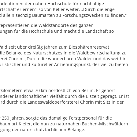
tudentinnen der nahen Hochschule für nachhaltige
chaft erlernen“, so von Keller weiter. „Durch die enge
d allein sechzig Baumarten zu Forschungszwecken zu finden.“
 repräsentieren die Waldstandorte des ganzen
gungen für die Hochschule und macht die Landschaft so
Wald seit über dreißig Jahren zum Biosphärenreservat
, die Belange des Naturschutzes in die Waldbewirtschaftung zu
rsterei Chorin. „Durch die wunderbaren Wälder und das weithin
ristischer und kultureller Anziehungspunkt, der viel zu bieten
kilometern etwa 70 km nordöstlich von Berlin. Er gehört
rer landschaftlicher Vielfalt durch die Eiszeit geprägt. Er ist
d durch die Landeswaldoberförsterei Chorin mit Sitz in der
50 Jahren, sorgte das damalige Forstpersonal für die
rbaumart Kiefer, die nun zu naturnahen Buchen-Mischwäldern
igung der naturschutzfachlichen Belange.