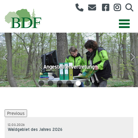
AK Forstliche Umweltbildung
Angestelltenvertretung
BDF für Klimaschutz
Forstwirtvertretung
Berufsbilder
BDF-Jugend
Bund Deutscher Forstleute
Previous
12.03.2026
Waldgebiet des Jahres 2026